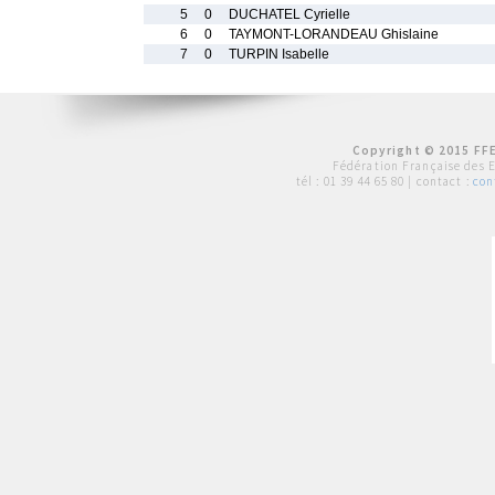
5
0
DUCHATEL Cyrielle
6
0
TAYMONT-LORANDEAU Ghislaine
7
0
TURPIN Isabelle
Copyright © 2015 FFE
Fédération Française des 
tél :
01 39 44 65 80
| contact :
con