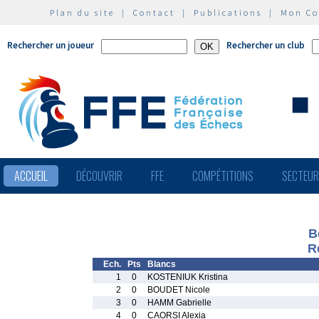
Plan du site
|
Contact
|
Publications
|
Mon C
Rechercher un joueur
Rechercher un club
ACCUEIL
DÉCOUVRIR
FFE
COMPÉTITIONS
SECTEU
B
R
Ech.
Pts
Blancs
1
0
KOSTENIUK Kristina
2
0
BOUDET Nicole
3
0
HAMM Gabrielle
4
0
CAORSI Alexia