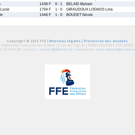
a
1436 F
0 - 1
BELAID Myriam
Lucie
1704 F
1 - 0
GIRAUDOUX LOGNOS Lina
le
1446 F
1 - 0
BOUDET Nicole
Copyright © 2015 FFE |
Mentions légales
|
Protection des données
Fédération Française des Echecs |
6 rue de l'Eglise | 92600 ASNIERES SUR SEINE
01 39 44 65 80
| contact :
contact@ffechecs.fr
| webmestre :
erick.mouret@echecs.as