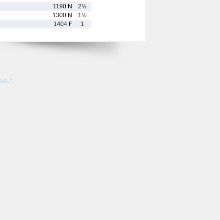
1190 N
2½
1300 N
1½
1404 F
1
so.fr