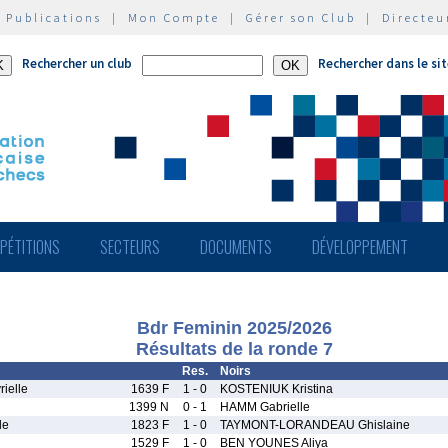
|
Publications
|
Mon Compte
|
Gérer son Club
|
Directeu
Rechercher un club
Rechercher dans le si
PÉTITIONS
SECTEURS
DOCUMENTS
DÉVELOPPEMENT
Bdr Feminin 2025/2026
Résultats de la ronde 7
Res.
Noirs
ielle
1639 F
1 - 0
KOSTENIUK Kristina
1399 N
0 - 1
HAMM Gabrielle
le
1823 F
1 - 0
TAYMONT-LORANDEAU Ghislaine
1529 F
1 - 0
BEN YOUNES Aliya