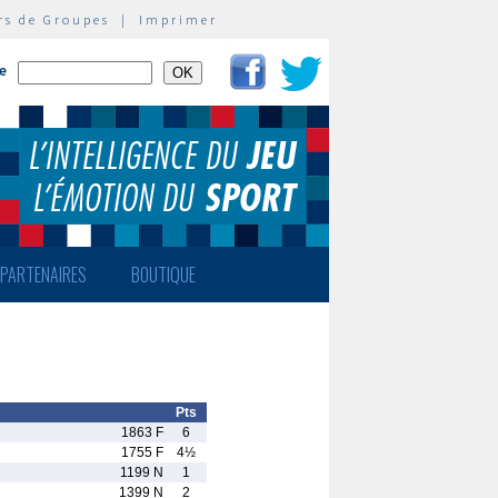
rs de Groupes
|
Imprimer
te
PARTENAIRES
BOUTIQUE
Pts
1863 F
6
1755 F
4½
1199 N
1
1399 N
2