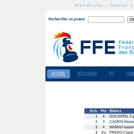
Plan du site
|
Contact
Rechercher un joueur
ACCUEIL
DÉCOUVRIR
FFE
COM
Ech.
Pts
Blancs
1
4
DUCHATEL Cyr
2
3
CAORSI Alexia
3
4
MAMAH Isabel
4
3½
PREDO Claire