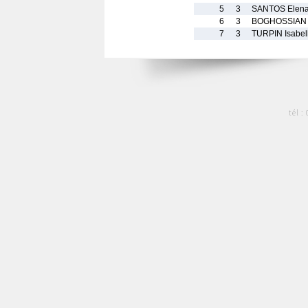
5
3
SANTOS Elen
6
3
BOGHOSSIAN 
7
3
TURPIN Isabel
tél :