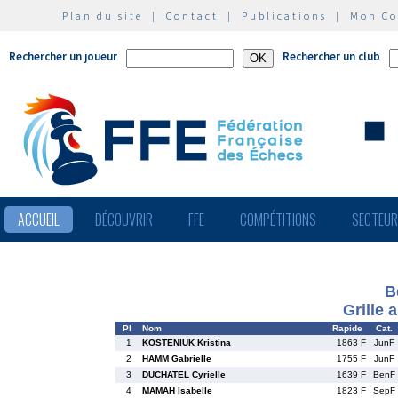
Plan du site
|
Contact
|
Publications
|
Mon C
Rechercher un joueur
Rechercher un club
ACCUEIL
DÉCOUVRIR
FFE
COMPÉTITIONS
SECTEU
B
Grille 
Pl
Nom
Rapide
Cat.
1
KOSTENIUK Kristina
1863 F
JunF
2
HAMM Gabrielle
1755 F
JunF
3
DUCHATEL Cyrielle
1639 F
BenF
4
MAMAH Isabelle
1823 F
SepF