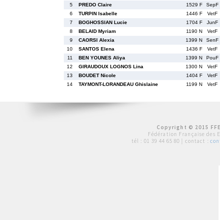
5
PREDO Claire
1529 F
SepF
6
TURPIN Isabelle
1446 F
VetF
7
BOGHOSSIAN Lucie
1704 F
JunF
8
BELAID Myriam
1190 N
VetF
9
CAORSI Alexia
1399 N
SenF
10
SANTOS Elena
1436 F
VetF
11
BEN YOUNES Aliya
1399 N
PouF
12
GIRAUDOUX LOGNOS Lina
1300 N
VetF
13
BOUDET Nicole
1404 F
VetF
14
TAYMONT-LORANDEAU Ghislaine
1199 N
VetF
Copyright © 2015 FFE
Fédération Française des 
tél :
01 39 44 65 80
| contact :
con