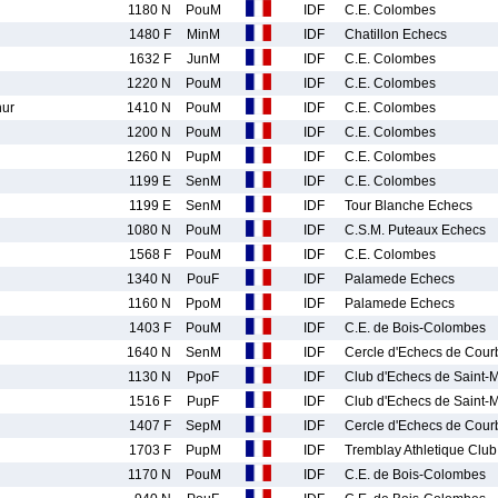
1180 N
PouM
IDF
C.E. Colombes
1480 F
MinM
IDF
Chatillon Echecs
1632 F
JunM
IDF
C.E. Colombes
1220 N
PouM
IDF
C.E. Colombes
ur
1410 N
PouM
IDF
C.E. Colombes
1200 N
PouM
IDF
C.E. Colombes
1260 N
PupM
IDF
C.E. Colombes
1199 E
SenM
IDF
C.E. Colombes
1199 E
SenM
IDF
Tour Blanche Echecs
1080 N
PouM
IDF
C.S.M. Puteaux Echecs
1568 F
PouM
IDF
C.E. Colombes
1340 N
PouF
IDF
Palamede Echecs
1160 N
PpoM
IDF
Palamede Echecs
1403 F
PouM
IDF
C.E. de Bois-Colombes
1640 N
SenM
IDF
Cercle d'Echecs de Cour
1130 N
PpoF
IDF
Club d'Echecs de Saint-
1516 F
PupF
IDF
Club d'Echecs de Saint-
1407 F
SepM
IDF
Cercle d'Echecs de Cour
1703 F
PupM
IDF
Tremblay Athletique Clu
1170 N
PouM
IDF
C.E. de Bois-Colombes