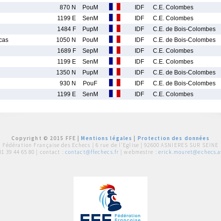
870 N
PouM
IDF
C.E. Colombes
1199 E
SenM
IDF
C.E. Colombes
1484 F
PupM
IDF
C.E. de Bois-Colombes
cas
1050 N
PouM
IDF
C.E. de Bois-Colombes
1689 F
SepM
IDF
C.E. Colombes
1199 E
SenM
IDF
C.E. Colombes
1350 N
PupM
IDF
C.E. de Bois-Colombes
930 N
PouF
IDF
C.E. de Bois-Colombes
1199 E
SenM
IDF
C.E. Colombes
Copyright © 2015 FFE |
Mentions légales
|
Protection des données
Fédération Française des Echecs |
6 rue de l'Eglise | 92600 ASNIERES SUR SEINE
01 39 44 65 80
| contact :
contact@ffechecs.fr
| webmestre :
erick.mouret@echecs.as