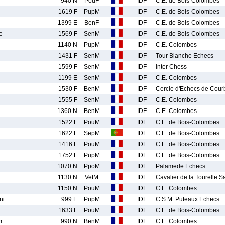
940 N
PouF
IDF
C.E. de Bois-Colombes
1619 F
PupM
IDF
C.E. de Bois-Colombes
1399 E
BenF
IDF
C.E. de Bois-Colombes
e
1569 F
SenM
IDF
C.E. de Bois-Colombes
1140 N
PupM
IDF
C.E. Colombes
1431 F
SenM
IDF
Tour Blanche Echecs
1599 F
SenM
IDF
Inter Chess
1199 E
SenM
IDF
C.E. Colombes
1530 F
BenM
IDF
Cercle d'Echecs de Cour
1555 F
SenM
IDF
C.E. Colombes
1360 N
BenM
IDF
C.E. Colombes
1522 F
PouM
IDF
C.E. de Bois-Colombes
1622 F
SepM
IDF
C.E. de Bois-Colombes
1416 F
PouM
IDF
C.E. de Bois-Colombes
1752 F
PupM
IDF
C.E. de Bois-Colombes
1070 N
PpoM
IDF
Palamede Echecs
1130 N
VetM
IDF
Cavalier de la Tourelle 
1150 N
PouM
IDF
C.E. Colombes
ni
999 E
PupM
IDF
C.S.M. Puteaux Echecs
1633 F
PouM
IDF
C.E. de Bois-Colombes
m
990 N
BenM
IDF
C.E. Colombes