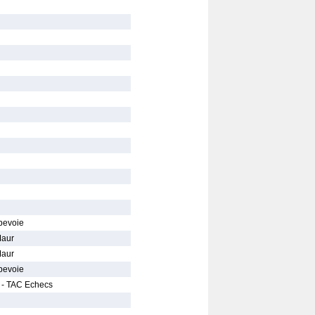
bevoie
Maur
Maur
bevoie
b - TAC Echecs