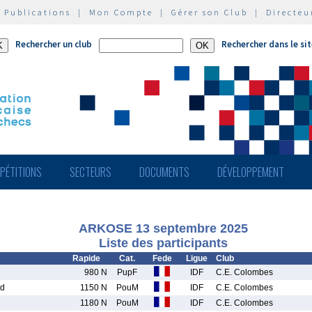
|
Publications
|
Mon Compte
|
Gérer son Club
|
Directeu
Rechercher un club
Rechercher dans le si
PÉTITIONS
SECTEURS
DOCUMENTS
DÉVELOPPEMENT
ARKOSE 13 septembre 2025
Liste des participants
Rapide
Cat.
Fede
Ligue
Club
980 N
PupF
IDF
C.E. Colombes
d
1150 N
PouM
IDF
C.E. Colombes
1180 N
PouM
IDF
C.E. Colombes