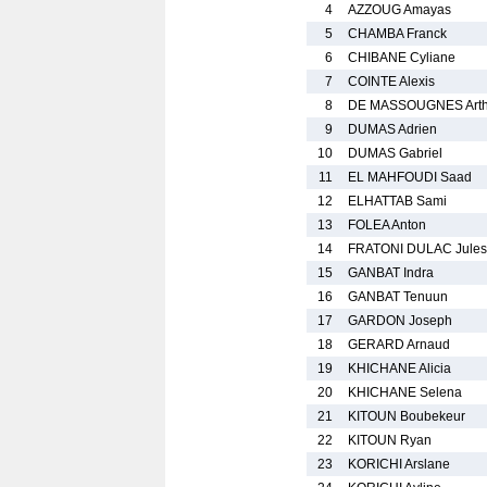
4
AZZOUG Amayas
5
CHAMBA Franck
6
CHIBANE Cyliane
7
COINTE Alexis
8
DE MASSOUGNES Arth
9
DUMAS Adrien
10
DUMAS Gabriel
11
EL MAHFOUDI Saad
12
ELHATTAB Sami
13
FOLEA Anton
14
FRATONI DULAC Jules
15
GANBAT Indra
16
GANBAT Tenuun
17
GARDON Joseph
18
GERARD Arnaud
19
KHICHANE Alicia
20
KHICHANE Selena
21
KITOUN Boubekeur
22
KITOUN Ryan
23
KORICHI Arslane