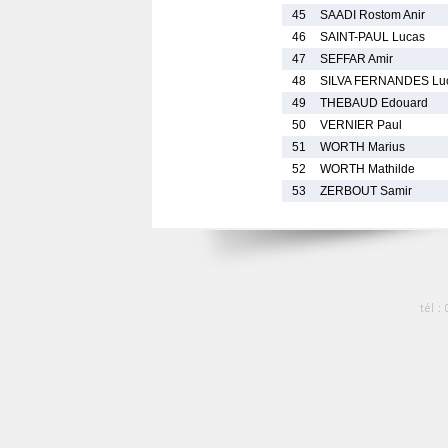
45
SAADI Rostom Anir
46
SAINT-PAUL Lucas
47
SEFFAR Amir
48
SILVA FERNANDES Lu
49
THEBAUD Edouard
50
VERNIER Paul
51
WORTH Marius
52
WORTH Mathilde
53
ZERBOUT Samir
tél :