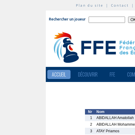
Plan du site
|
Contact
Rechercher un joueur
ACCUEIL
DÉCOUVRIR
FFE
COM
Nr
Nom
1
ABIDALLAH Amatollah
2
ABIDALLAH Mohamme
3
ATAY Priamos