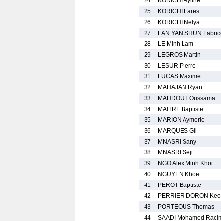
24
KORICHI Ayline
25
KORICHI Fares
26
KORICHI Nelya
27
LAN YAN SHUN Fabric
28
LE Minh Lam
29
LEGROS Martin
30
LESUR Pierre
31
LUCAS Maxime
32
MAHAJAN Ryan
33
MAHDOUT Oussama
34
MAITRE Baptiste
35
MARION Aymeric
36
MARQUES Gil
37
MNASRI Sany
38
MNASRI Seji
39
NGO Alex Minh Khoi
40
NGUYEN Khoe
41
PEROT Baptiste
42
PERRIER DORON Keo
43
PORTEOUS Thomas
44
SAADI Mohamed Raci