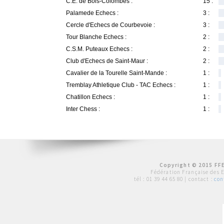
C.E. de Bois-Colombes :
15 :
Palamede Echecs :
3 :
Cercle d'Echecs de Courbevoie :
3 :
Tour Blanche Echecs :
2 :
C.S.M. Puteaux Echecs :
2 :
Club d'Echecs de Saint-Maur :
2 :
Cavalier de la Tourelle Saint-Mande :
1 :
Tremblay Athletique Club - TAC Echecs :
1 :
Chatillon Echecs :
1 :
Inter Chess :
1 :
Copyright © 2015 FFE
Fédération Française des 
tél :
01 39 44 65 80
| contact :
con