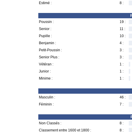
Estimé :
8 :
R
Poussin :
19 :
Senior :
11 :
Pupille :
10 :
Benjamin :
4 :
Petit-Poussin :
3 :
Senior Plus :
3 :
Vétéran :
1 :
Junior :
1 :
Minime :
1 :
Masculin :
46 :
Féminin :
7 :
Non Classés :
8 :
Classement entre 1600 et 1800 :
8 :