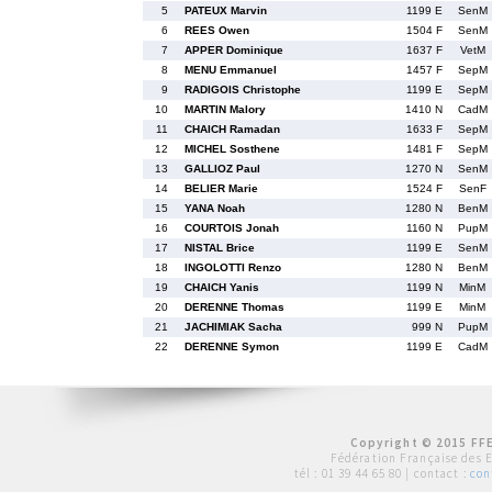
5
PATEUX Marvin
1199 E
SenM
6
REES Owen
1504 F
SenM
7
APPER Dominique
1637 F
VetM
8
MENU Emmanuel
1457 F
SepM
9
RADIGOIS Christophe
1199 E
SepM
10
MARTIN Malory
1410 N
CadM
11
CHAICH Ramadan
1633 F
SepM
12
MICHEL Sosthene
1481 F
SepM
13
GALLIOZ Paul
1270 N
SenM
14
BELIER Marie
1524 F
SenF
15
YANA Noah
1280 N
BenM
16
COURTOIS Jonah
1160 N
PupM
17
NISTAL Brice
1199 E
SenM
18
INGOLOTTI Renzo
1280 N
BenM
19
CHAICH Yanis
1199 N
MinM
20
DERENNE Thomas
1199 E
MinM
21
JACHIMIAK Sacha
999 N
PupM
22
DERENNE Symon
1199 E
CadM
Copyright © 2015 FFE
Fédération Française des 
tél :
01 39 44 65 80
| contact :
con