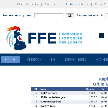
Plan du site
|
Contact
|
Publications
|
Mon C
Rechercher un joueur
Rechercher un club
ACCUEIL
DÉCOUVRIR
FFE
COMPÉTITIONS
SECTEU
Rapi
Grille 
Pl
Nom
Rapide
Cat.
1
GELY Bernard
1989 F
SepM
2
JEAN Louis-Georges
1737 F
VetM
3
GARNIER Etienne
1641 F
SenM
4
BARRY John
1774 F
SenM