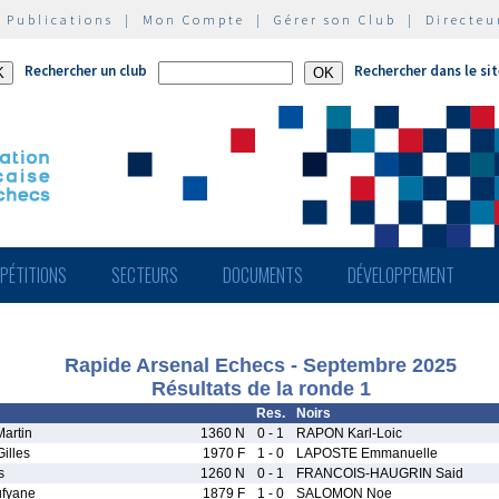
|
Publications
|
Mon Compte
|
Gérer son Club
|
Directeu
Rechercher un club
Rechercher dans le si
PÉTITIONS
SECTEURS
DOCUMENTS
DÉVELOPPEMENT
Rapide Arsenal Echecs - Septembre 2025
Résultats de la ronde 1
Res.
Noirs
artin
1360 N
0 - 1
RAPON Karl-Loic
illes
1970 F
1 - 0
LAPOSTE Emmanuelle
s
1260 N
0 - 1
FRANCOIS-HAUGRIN Said
fyane
1879 F
1 - 0
SALOMON Noe