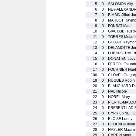
5
0
SALOMON Ally
6
0
NEY-ALEXANDR
7
0
BIMBIN Jilian Ja
8
0
MARBOT Raymo
9
0
FONSAT Mael
10
0
GIACOBBI TORR
11
0
TORRES Melani
12
0
GOUAIT Raymo
13
0
DELAMOTTE Jo
14
0
LUBIN-SERAFR
15
0
DONATIEN Levy
16
0
FEREOL Falund
17
0
FOURNIER Nael
100
0
CLOVEL Gregor
19
0
HUGUES Robin
20
0
BLANCHARD Die
21
0
NAL Nicole
22
0
HOREL Mary
23
0
PIERRE-MAUZOL
24
0
PRESENT-LADIS
25
0
CYPRIENNE FO
26
0
ELOISE Lenny
27
0
BOUDALIA Ilyan
28
0
HASLER Maximil
29
0
CARPIN Amrit