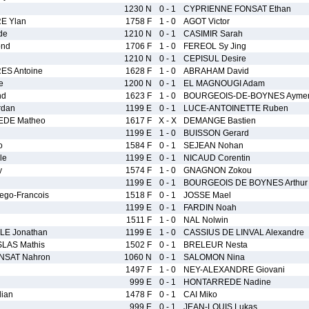
1230 N
0 - 1
CYPRIENNE FONSAT Ethan
E Ylan
1758 F
1 - 0
AGOT Victor
de
1210 N
0 - 1
CASIMIR Sarah
nd
1706 F
1 - 0
FEREOL Sy Jing
1210 N
0 - 1
CEPISUL Desire
ES Antoine
1628 F
1 - 0
ABRAHAM David
e
1200 N
0 - 1
EL MAGNOUGI Adam
nd
1623 F
1 - 0
BOURGEOIS-DE-BOYNES Aymer
rdan
1199 E
0 - 1
LUCE-ANTOINETTE Ruben
EDE Matheo
1617 F
X - X
DEMANGE Bastien
1199 E
1 - 0
BUISSON Gerard
o
1584 F
0 - 1
SEJEAN Nohan
le
1199 E
0 - 1
NICAUD Corentin
y
1574 F
1 - 0
GNAGNON Zokou
1199 E
0 - 1
BOURGEOIS DE BOYNES Arthur
go-Francois
1518 F
0 - 1
JOSSE Mael
1199 E
0 - 1
FARDIN Noah
1511 F
1 - 0
NAL Nolwin
E Jonathan
1199 E
1 - 0
CASSIUS DE LINVAL Alexandre
LAS Mathis
1502 F
0 - 1
BRELEUR Nesta
NSAT Nahron
1060 N
0 - 1
SALOMON Nina
1497 F
1 - 0
NEY-ALEXANDRE Giovani
999 E
0 - 1
HONTARREDE Nadine
ian
1478 F
0 - 1
CAI Miko
999 E
0 - 1
JEAN-LOUIS Lukas