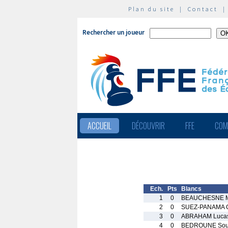
Plan du site
|
Contact
Rechercher un joueur
ACCUEIL
DÉCOUVRIR
FFE
COM
Ech.
Pts
Blancs
1
0
BEAUCHESNE M
2
0
SUEZ-PANAMA G
3
0
ABRAHAM Luca
4
0
BEDROUNE Sou