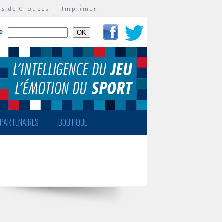
rs de Groupes
|
Imprimer
te
PARTENAIRES
BOUTIQUE