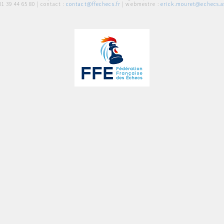
01 39 44 65 80
| contact :
contact@ffechecs.fr
| webmestre :
erick.mouret@echecs.as