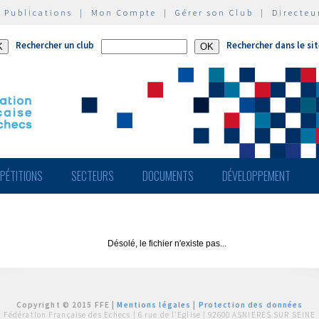
|
Publications
|
Mon Compte
|
Gérer son Club
|
Directeu
Rechercher un club
Rechercher dans le si
PÉTITIONS
SECTEURS
DOCUMENTS
DÉVELOPPEMENT
Désolé, le fichier n'existe pas...
Copyright © 2015 FFE |
Mentions légales
|
Protection des données
Fédération Française des Echecs |
6 rue de l'Eglise | 92600 ASNIERES SUR SEINE