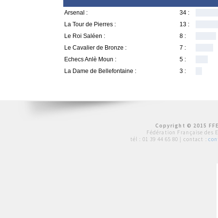
Arsenal :
34 :
La Tour de Pierres :
13 :
Le Roi Saléen :
8 :
Le Cavalier de Bronze :
7 :
Echecs Anlè Moun :
5 :
La Dame de Bellefontaine :
3 :
Copyright © 2015 FFE
Fédération Française des 
tél :
01 39 44 65 80
| contact :
con