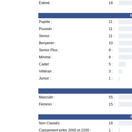
Estimé :
18 :
R
Pupille :
11 :
Poussin :
11 :
Senior :
11 :
Benjamin :
10 :
Senior Plus :
9 :
Minime :
9 :
Cadet :
5 :
Vétéran :
3 :
Junior :
1 :
Masculin :
55 :
Féminin :
15 :
Non Classés :
18 :
Classement entre 2000 et 2200 :
1 :