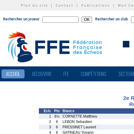
Plan du site
|
Contact
|
Publications
|
Mon C
Rechercher un joueur
Rechercher un club
ACCUEIL
DÉCOUVRIR
FFE
COMPÉTITIONS
SECTEU
2e 
R
Ech.
Pts
Blancs
1
6½
CORNETTE Matthieu
2
6
LEBON Sebastien
3
6
FRESSINET Laurent
4
6
GATINEAU Yovann