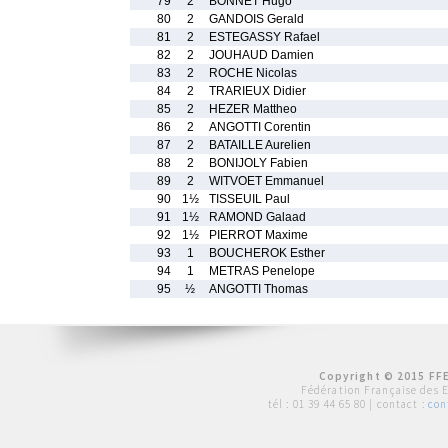
79
2
BONNET Hugo
80
2
GANDOIS Gerald
81
2
ESTEGASSY Rafael
82
2
JOUHAUD Damien
83
2
ROCHE Nicolas
84
2
TRARIEUX Didier
85
2
HEZER Mattheo
86
2
ANGOTTI Corentin
87
2
BATAILLE Aurelien
88
2
BONIJOLY Fabien
89
2
WITVOET Emmanuel
90
1½
TISSEUIL Paul
91
1½
RAMOND Galaad
92
1½
PIERROT Maxime
93
1
BOUCHEROK Esther
94
1
METRAS Penelope
95
½
ANGOTTI Thomas
Copyright © 2015 FFE
Fédération Française des 
tél :
01 39 44 65 80
| contact :
con