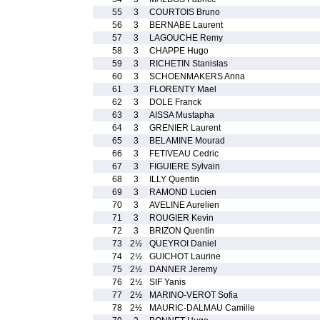
55
3
COURTOIS Bruno
56
3
BERNABE Laurent
57
3
LAGOUCHE Remy
58
3
CHAPPE Hugo
59
3
RICHETIN Stanislas
60
3
SCHOENMAKERS Anna
61
3
FLORENTY Mael
62
3
DOLE Franck
63
3
AISSA Mustapha
64
3
GRENIER Laurent
65
3
BELAMINE Mourad
66
3
FETIVEAU Cedric
67
3
FIGUIERE Sylvain
68
3
ILLY Quentin
69
3
RAMOND Lucien
70
3
AVELINE Aurelien
71
3
ROUGIER Kevin
72
3
BRIZON Quentin
73
2½
QUEYROI Daniel
74
2½
GUICHOT Laurine
75
2½
DANNER Jeremy
76
2½
SIF Yanis
77
2½
MARINO-VEROT Sofia
78
2½
MAURIC-DALMAU Camille