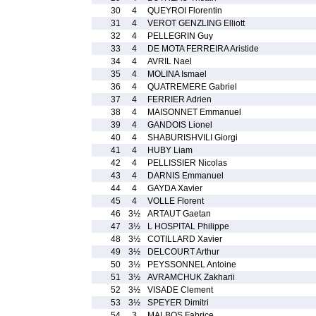
30
4
QUEYROI Florentin
31
4
VEROT GENZLING Elliott
32
4
PELLEGRIN Guy
33
4
DE MOTA FERREIRA Aristide
34
4
AVRIL Nael
35
4
MOLINA Ismael
36
4
QUATREMERE Gabriel
37
4
FERRIER Adrien
38
4
MAISONNET Emmanuel
39
4
GANDOIS Lionel
40
4
SHABURISHVILI Giorgi
41
4
HUBY Liam
42
4
PELLISSIER Nicolas
43
4
DARNIS Emmanuel
44
4
GAYDA Xavier
45
4
VOLLE Florent
46
3½
ARTAUT Gaetan
47
3½
L HOSPITAL Philippe
48
3½
COTILLARD Xavier
49
3½
DELCOURT Arthur
50
3½
PEYSSONNEL Antoine
51
3½
AVRAMCHUK Zakharii
52
3½
VISADE Clement
53
3½
SPEYER Dimitri
54
3
MALBOS Fabrice