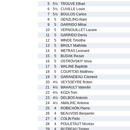
5
5½
TROUVE Ethan
6
5½
CUVILLE Louis
7
5½
BOULOS Carlos
8
5
GENZLING Alain
9
5
GARRIDO Mihai
10
5
VERNOUILLET Lazare
11
5
GARRIDO Denis
12
5
MINDE Timothe
13
5
BROLY Mathilde
14
5
METRAS Leonard
15
5
BUDAK Rezan
16
5
OSTROVSKIY Vova
17
5
WALINE Baptiste
18
5
COURTOIS Matthieu
19
5
GARANDEAU Clement
20
4½
VEYSSEYRE Robin
21
4½
MAHAULT Valentin
22
4½
KOZA Tom
23
4½
DELBOS Antonin
24
4½
AMALRIC Antoine
25
4
ROBICHON Pierre
26
4
BEAUVOIS Benjamin
27
4
COLIN Felix
28
4
POULETAUT Nicolas
29
4
BUTREAU Tristan