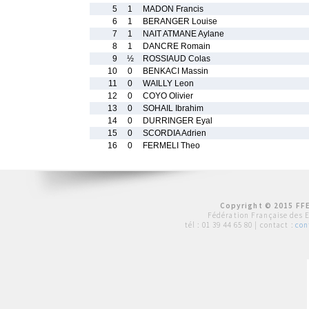
5
1
MADON Francis
6
1
BERANGER Louise
7
1
NAIT ATMANE Aylane
8
1
DANCRE Romain
9
½
ROSSIAUD Colas
10
0
BENKACI Massin
11
0
WAILLY Leon
12
0
COYO Olivier
13
0
SOHAIL Ibrahim
14
0
DURRINGER Eyal
15
0
SCORDIA Adrien
16
0
FERMELI Theo
Copyright © 2015 FFE
Fédération Française des 
tél :
01 39 44 65 80
| contact :
con