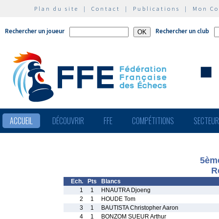
Plan du site
|
Contact
|
Publications
|
Mon C
Rechercher un joueur
Rechercher un club
ACCUEIL
DÉCOUVRIR
FFE
COMPÉTITIONS
SECTEU
5ème
R
Ech.
Pts
Blancs
1
1
HNAUTRA Djoeng
2
1
HOUDE Tom
3
1
BAUTISTA Christopher Aaron
4
1
BONZOM SUEUR Arthur