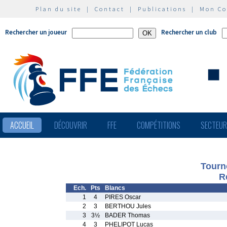
Plan du site
|
Contact
|
Publications
|
Mon C
Rechercher un joueur
Rechercher un club
ACCUEIL
DÉCOUVRIR
FFE
COMPÉTITIONS
SECTEU
Tourn
R
Ech.
Pts
Blancs
1
4
PIRES Oscar
2
3
BERTHOU Jules
3
3½
BADER Thomas
4
3
PHELIPOT Lucas