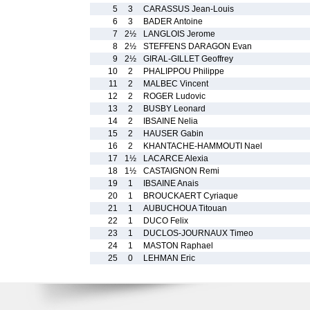
5
3
CARASSUS Jean-Louis
6
3
BADER Antoine
7
2½
LANGLOIS Jerome
8
2½
STEFFENS DARAGON Evan
9
2½
GIRAL-GILLET Geoffrey
10
2
PHALIPPOU Philippe
11
2
MALBEC Vincent
12
2
ROGER Ludovic
13
2
BUSBY Leonard
14
2
IBSAINE Nelia
15
2
HAUSER Gabin
16
2
KHANTACHE-HAMMOUTI Nael
17
1½
LACARCE Alexia
18
1½
CASTAIGNON Remi
19
1
IBSAINE Anais
20
1
BROUCKAERT Cyriaque
21
1
AUBUCHOUA Titouan
22
1
DUCO Felix
23
1
DUCLOS-JOURNAUX Timeo
24
1
MASTON Raphael
25
0
LEHMAN Eric