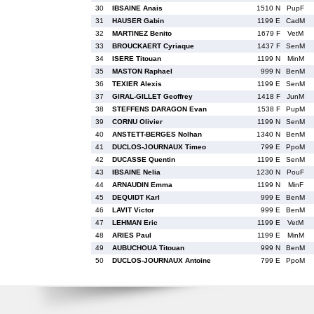
30
IBSAINE Anais
1510 N
PupF
31
HAUSER Gabin
1199 E
CadM
32
MARTINEZ Benito
1679 F
VetM
33
BROUCKAERT Cyriaque
1437 F
SenM
34
ISERE Titouan
1199 N
MinM
35
MASTON Raphael
999 N
BenM
36
TEXIER Alexis
1199 E
SenM
37
GIRAL-GILLET Geoffrey
1418 F
JunM
38
STEFFENS DARAGON Evan
1538 F
PupM
39
CORNU Olivier
1199 N
SenM
40
ANSTETT-BERGES Nolhan
1340 N
BenM
41
DUCLOS-JOURNAUX Timeo
799 E
PpoM
42
DUCASSE Quentin
1199 E
SenM
43
IBSAINE Nelia
1230 N
PouF
44
ARNAUDIN Emma
1199 N
MinF
45
DEQUIDT Karl
999 E
BenM
46
LAVIT Victor
999 E
BenM
47
LEHMAN Eric
1199 E
VetM
48
ARIES Paul
1199 E
MinM
49
AUBUCHOUA Titouan
999 N
BenM
50
DUCLOS-JOURNAUX Antoine
799 E
PpoM