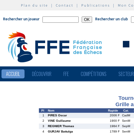
Plan du site
|
Contact
|
Publications
|
Mon C
Rechercher un joueur
Rechercher un club
ACCUEIL
DÉCOUVRIR
FFE
COMPÉTITIONS
SECTEU
Tourn
Grille 
Pl
Nom
Rapide
Cat.
1
PIRES Oscar
2006 F
CadM
2
VINE Guillaume
1900 F
SenM
3
REGNIER Thomas
1984 F
SepM
4
GURJAV Battulga
1789 F
SenM