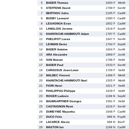
5
BADER Thomas
1650 F
MinM
6
STEFFENS David
1799 F
SenM
7
BERTHOU Jules
2165 F
CadM
8
BUSBY Leonard
1590 F
CadM
9
LEGAGNOA Evan
1852 F
CadM
10
LANGLOIS Jerome
1919 F
SepM
11
KHANTACHE-HAMMOUTI Adam
1787 F
CadM
12
PHELIPOT Lucas
1847 F
SenM
13
LEHMAN Denis
1764 F
SepM
14
BADER Antoine
1604 F
JunM
15
ARA Alexandre
1869 F
JunM
16
SAN Noeum
1788 F
VetM
17
BADER Paul
1533 F
SenM
18
CARASSUS Jean-Louis
1709 F
VetM
19
MALBEC Vincent
1468 F
MinM
20
KHANTACHE-HAMMOUTI Nael
1505 F
MinM
21
FIORI Henri
1621 F
VetM
22
PHALIPPOU Philippe
1629 F
VetM
23
ROGER Ludovic
1199 N
SepM
24
BAUMGARTNER Georges
1581 F
VetM
25
CASTAIGNON Remi
1616 F
SenM
26
DUMEYNIE Mayanka
1648 F
CadM
27
DUCO Felix
999 N
PupM
28
LACARCE Alexia
999 N
BenF
29
MASTON Ian
1199 N
CadM