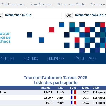
|
Publications
|
Mon Compte
|
Gérer son Club
|
Directeu
Rechercher un club
Rechercher dans le si
PÉTITIONS
SECTEURS
DOCUMENTS
DÉVELOPPEMENT
Tournoi d'automne Tarbes 2025
Liste des participants
Rapide
Cat.
Fede
Ligue
Club
lhan
1340 N
BenM
OCC
Echiquier 
1869 F
JunM
OCC
Echiquier 
1199 E
MinM
OCC
Echiquier 