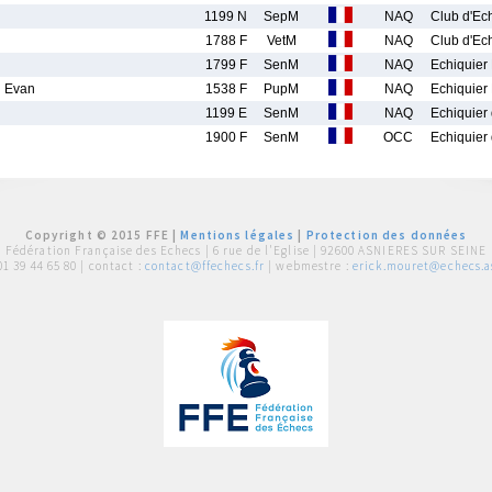
1199 N
SepM
NAQ
Club d'Ec
1788 F
VetM
NAQ
Club d'Ec
1799 F
SenM
NAQ
Echiquier
 Evan
1538 F
PupM
NAQ
Echiquier
1199 E
SenM
NAQ
Echiquier 
1900 F
SenM
OCC
Echiquier 
Copyright © 2015 FFE |
Mentions légales
|
Protection des données
Fédération Française des Echecs |
6 rue de l'Eglise | 92600 ASNIERES SUR SEINE
01 39 44 65 80
| contact :
contact@ffechecs.fr
| webmestre :
erick.mouret@echecs.as