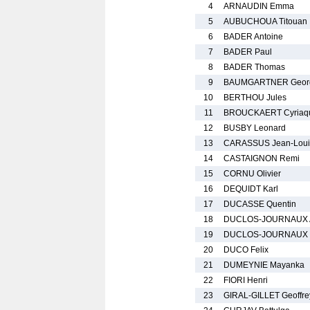
4
ARNAUDIN Emma
5
AUBUCHOUA Titouan
6
BADER Antoine
7
BADER Paul
8
BADER Thomas
9
BAUMGARTNER Geor
10
BERTHOU Jules
11
BROUCKAERT Cyriaq
12
BUSBY Leonard
13
CARASSUS Jean-Loui
14
CASTAIGNON Remi
15
CORNU Olivier
16
DEQUIDT Karl
17
DUCASSE Quentin
18
DUCLOS-JOURNAUX A
19
DUCLOS-JOURNAUX 
20
DUCO Felix
21
DUMEYNIE Mayanka
22
FIORI Henri
23
GIRAL-GILLET Geoffre