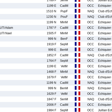
1789 F
SenM
OCC
Juillan E
1199 E
CadM
OCC
Echiquier 
1510 N
PupF
NAQ
Club d'Ec
1230 N
PouF
NAQ
Club d'Ec
1199 N
MinM
OCC
Echiquier 
TI Adam
1787 F
CadM
OCC
Echiquier 
TI Nael
1505 F
MinM
OCC
Echiquier 
999 N
BenF
OCC
Echiquier 
1919 F
SepM
OCC
Echiquier 
999 E
BenM
OCC
Echiquier 
1852 F
CadM
NAQ
Club d'Ec
1764 F
SepM
OCC
Echiquier 
1199 E
VetM
OCC
Echiquier 
1468 F
MinM
NAQ
Club d'Ec
1679 F
VetM
OCC
Echiquier 
1199 N
CadM
NAQ
Echiquier
999 N
BenM
NAQ
Echiquier
1629 F
VetM
OCC
Echiquier 
1847 F
SenM
NAQ
Club d'Ec
2006 F
CadM
OCC
Echiquier 
1984 F
SepM
OCC
Juillan E