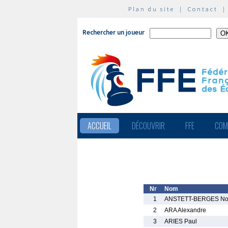
Plan du site
|
Contact
Rechercher un joueur
ACCUEIL
DÉCOUVRIR
FFE
COM
Nr
Nom
1
ANSTETT-BERGES No
2
ARA Alexandre
3
ARIES Paul