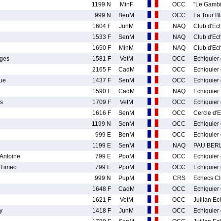
1199 N
MinF
OCC
"Le Gambi
999 N
BenM
OCC
La Tour B
1604 F
JunM
NAQ
Club d'Ec
1533 F
SenM
NAQ
Club d'Ec
1650 F
MinM
NAQ
Club d'Ec
ges
1581 F
VetM
OCC
Echiquier 
2165 F
CadM
OCC
Echiquier 
ue
1437 F
SenM
OCC
Echiquier 
1590 F
CadM
NAQ
Echiquier
s
1709 F
VetM
OCC
Echiquier 
1616 F
SenM
OCC
Cercle d'E
1199 N
SenM
OCC
Echiquier 
999 E
BenM
OCC
Echiquier 
1199 E
SenM
NAQ
PAU BER
ntoine
799 E
PpoM
OCC
Echiquier 
Timeo
799 E
PpoM
OCC
Echiquier 
999 N
PupM
CRS
Echecs Cl
1648 F
CadM
OCC
Echiquier 
1621 F
VetM
OCC
Juillan E
y
1418 F
JunM
OCC
Echiquier 