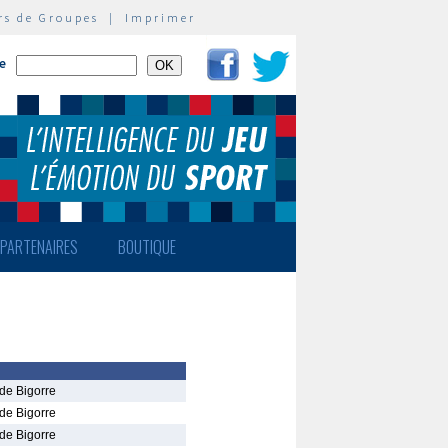
rs de Groupes
|
Imprimer
te
PARTENAIRES
BOUTIQUE
de Bigorre
de Bigorre
de Bigorre