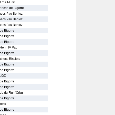
t "de Muret
lanche de Bigorre
hecs Pau Berlioz
hecs Pau Berlioz
hecs Pau Berlioz
de Bigorre
de Bigorre
de Bigorre
 Henri IV Pau
de Bigorre
checs Risclois
de Bigorre
de Bigorre
LIOZ
de Bigorre
de Bigorre
ub du Fium'Orbu
de Bigorre
checs
de Bigorre