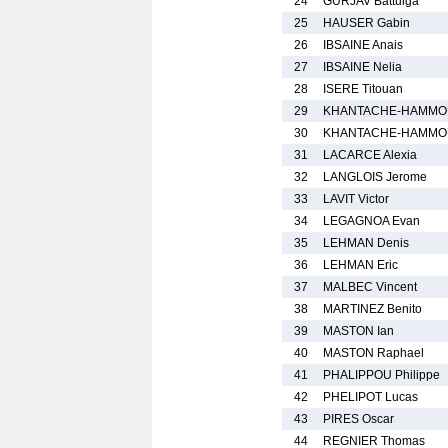
24
GURJAV Battulga
25
HAUSER Gabin
26
IBSAINE Anais
27
IBSAINE Nelia
28
ISERE Titouan
29
KHANTACHE-HAMMOU
30
KHANTACHE-HAMMOU
31
LACARCE Alexia
32
LANGLOIS Jerome
33
LAVIT Victor
34
LEGAGNOA Evan
35
LEHMAN Denis
36
LEHMAN Eric
37
MALBEC Vincent
38
MARTINEZ Benito
39
MASTON Ian
40
MASTON Raphael
41
PHALIPPOU Philippe
42
PHELIPOT Lucas
43
PIRES Oscar
44
REGNIER Thomas