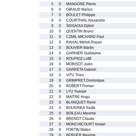
5
0
MANGONE Pierre
6
0
GIRAUD Marius
7
0
BOULET Philippe
8
0
COURTHIAL Alexandre
9
0
SISSAOUI Djibril
10
0
QUENTIN Bruno
11
0
CZMIL-MICHARD Paul
12
0
RAHAL Mehdi-Rayan
13
0
BOUVIER Martin
14
0
GARNIER Guillaume
15
0
ROUPIOZ Lottfi
16
0
MORISOT Jules
17
0
GARRETA Gabriel
18
0
VITU Theo
19
0
GRIMPRET Dominique
20
0
ROBERT Florian
21
0
LYU Yuanye
22
0
MAITRE Hugo
23
0
BLANQUET Remi
24
0
BOUKRIKA Toufik
25
0
BOILEAU Maxime
26
0
BRENOT Claude
27
0
MONCHICOURT Amael
28
0
FORTIN Mateo
29
0
BERGER Maxime