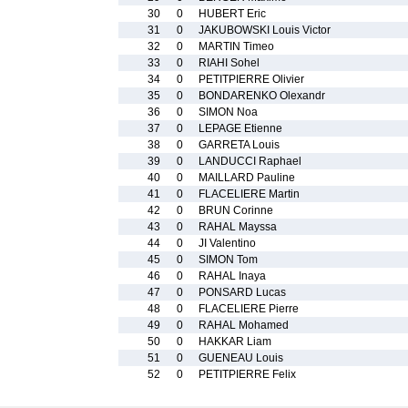
30
0
HUBERT Eric
31
0
JAKUBOWSKI Louis Victor
32
0
MARTIN Timeo
33
0
RIAHI Sohel
34
0
PETITPIERRE Olivier
35
0
BONDARENKO Olexandr
36
0
SIMON Noa
37
0
LEPAGE Etienne
38
0
GARRETA Louis
39
0
LANDUCCI Raphael
40
0
MAILLARD Pauline
41
0
FLACELIERE Martin
42
0
BRUN Corinne
43
0
RAHAL Mayssa
44
0
JI Valentino
45
0
SIMON Tom
46
0
RAHAL Inaya
47
0
PONSARD Lucas
48
0
FLACELIERE Pierre
49
0
RAHAL Mohamed
50
0
HAKKAR Liam
51
0
GUENEAU Louis
52
0
PETITPIERRE Felix