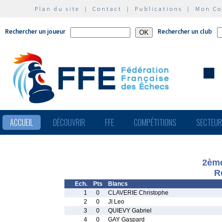
Plan du site
|
Contact
|
Publications
|
Mon C
Rechercher un joueur
Rechercher un club
ACCUEIL
DÉCOUVRIR
FFE
COMPÉTITIONS
SECTEU
2ème
R
Ech.
Pts
Blancs
1
0
CLAVERIE Christophe
2
0
JI Leo
3
0
QUIEVY Gabriel
4
0
GAY Gaspard