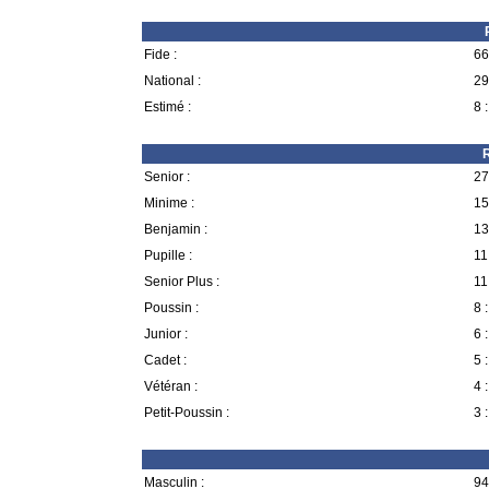
Fide :
66
National :
29
Estimé :
8 :
R
Senior :
27
Minime :
15
Benjamin :
13
Pupille :
11
Senior Plus :
11
Poussin :
8 :
Junior :
6 :
Cadet :
5 :
Vétéran :
4 :
Petit-Poussin :
3 :
Masculin :
94