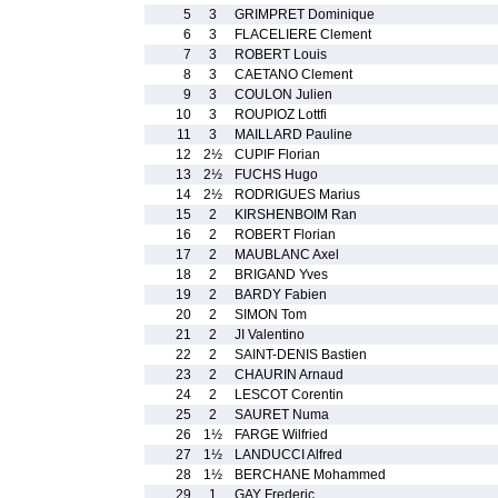
5
3
GRIMPRET Dominique
6
3
FLACELIERE Clement
7
3
ROBERT Louis
8
3
CAETANO Clement
9
3
COULON Julien
10
3
ROUPIOZ Lottfi
11
3
MAILLARD Pauline
12
2½
CUPIF Florian
13
2½
FUCHS Hugo
14
2½
RODRIGUES Marius
15
2
KIRSHENBOIM Ran
16
2
ROBERT Florian
17
2
MAUBLANC Axel
18
2
BRIGAND Yves
19
2
BARDY Fabien
20
2
SIMON Tom
21
2
JI Valentino
22
2
SAINT-DENIS Bastien
23
2
CHAURIN Arnaud
24
2
LESCOT Corentin
25
2
SAURET Numa
26
1½
FARGE Wilfried
27
1½
LANDUCCI Alfred
28
1½
BERCHANE Mohammed
29
1
GAY Frederic