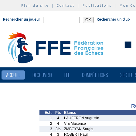
Plan du site
|
Contact
|
Publications
|
Mon C
Rechercher un joueur
Rechercher un club
ACCUEIL
DÉCOUVRIR
FFE
COMPÉTITIONS
SECTEU
R
Ech.
Pts
Blancs
1
4
LAUFERON Augustin
2
4
VIE Maxence
3
3½
ZMBOYAN Sargis
4
3
ROBERT Paul