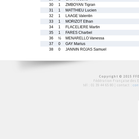
30
1
ZMBOYAN Tigran
31
1
MATTHIEU Lucien
32
1
LAAGE Valentin
33
1
MORIZOT Ethan
34
1
FLACELIERE Martin
35
1
FARES Charbel
36
½
MENARELLO Vanessa
37
0
GAY Marius
38
0
JANNIN ROJAS Samuel
Copyright © 2015 FFE
Fédération Française des 
tél :
01 39 44 65 80
| contact :
con