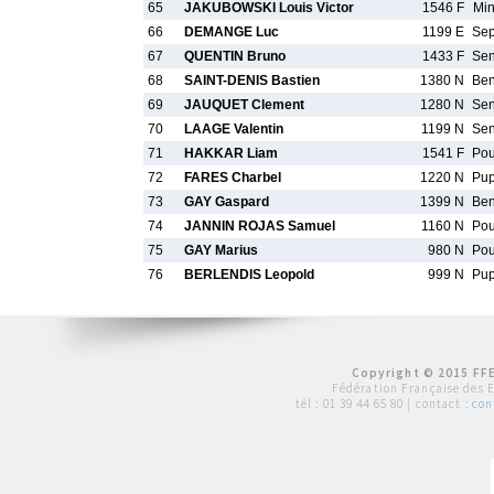
65
JAKUBOWSKI Louis Victor
1546 F
Mi
66
DEMANGE Luc
1199 E
Se
67
QUENTIN Bruno
1433 F
Se
68
SAINT-DENIS Bastien
1380 N
Be
69
JAUQUET Clement
1280 N
Se
70
LAAGE Valentin
1199 N
Se
71
HAKKAR Liam
1541 F
Po
72
FARES Charbel
1220 N
Pu
73
GAY Gaspard
1399 N
Be
74
JANNIN ROJAS Samuel
1160 N
Po
75
GAY Marius
980 N
Po
76
BERLENDIS Leopold
999 N
Pu
Copyright © 2015 FFE
Fédération Française des 
tél :
01 39 44 65 80
| contact :
con