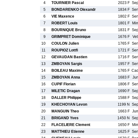
4
TOURNIER Pascal
2023 F
Se
5
BONDARENKO Olexandr
1834 F
Se
6
VIE Maxence
1802 F
Se
7
ROBERT Louis
1801 F
Mi
8
BOURNIQUE Bruno
1831 F
Se
9
GRIMPRET Dominique
1676 F
Ve
10
COULON Julien
1765 F
Se
11
ROUPIOZ Lottfi
1721 F
Se
12
GEVAUDAN Bastien
1716 F
Se
13
ZMBOYAN Sargis
1957 F
Se
14
BOILEAU Maxime
1765 F
Ca
15
ZMBOYAN Anna
1683 F
Ju
16
CUPIF Florian
1806 F
Se
17
MILETIC Dragan
1690 F
Se
18
DALLER Philippe
1588 F
Se
19
KHECHOYAN Levon
1199 N
Se
20
MANGUIN Theo
1663 F
Ju
21
BRIGAND Yves
1450 N
Se
22
FLACELIERE Clement
1650 F
Mi
23
MATTHIEU Etienne
1625 F
Se