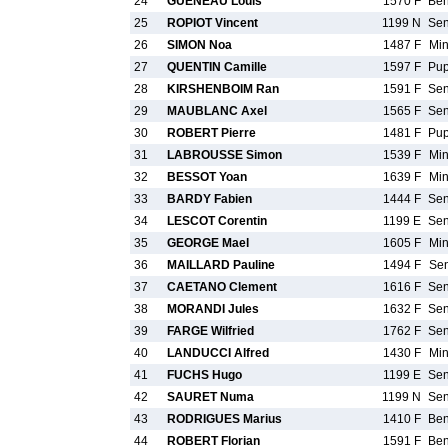
24
GUENEAU Louis
1570 F
Be
25
ROPIOT Vincent
1199 N
Se
26
SIMON Noa
1487 F
Mi
27
QUENTIN Camille
1597 F
Pu
28
KIRSHENBOIM Ran
1591 F
Se
29
MAUBLANC Axel
1565 F
Se
30
ROBERT Pierre
1481 F
Pu
31
LABROUSSE Simon
1539 F
Mi
32
BESSOT Yoan
1639 F
Mi
33
BARDY Fabien
1444 F
Se
34
LESCOT Corentin
1199 E
Se
35
GEORGE Mael
1605 F
Mi
36
MAILLARD Pauline
1494 F
Se
37
CAETANO Clement
1616 F
Se
38
MORANDI Jules
1632 F
Se
39
FARGE Wilfried
1762 F
Se
40
LANDUCCI Alfred
1430 F
Mi
41
FUCHS Hugo
1199 E
Se
42
SAURET Numa
1199 N
Se
43
RODRIGUES Marius
1410 F
Be
44
ROBERT Florian
1591 F
Be