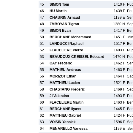
45
SIMON Tom
1410 F
Pu
46
HU Martin
1439 F
Po
47
CHAURIN Arnaud
1199 E
Se
48
ZMBOYAN Tigran
1280 N
Se
49
SIMON Evan
1417 F
Be
50
BERCHANE Mohammed
1451 F
Mi
51
LANDUCCI Raphael
1517 F
Be
52
FLACELIERE Pierre
1403 F
Pu
53
BEAUDOUX CREISSEL Edouard
1470 N
Po
54
GAY Frederic
1462 F
Se
55
MATHIEU Andreas
1463 F
Pu
56
MORIZOT Ethan
1464 F
Ca
57
MATTHIEU Lucien
1521 F
Be
58
CHASTANG Frederic
1469 F
Se
59
JI Valentino
1493 F
Po
60
FLACELIERE Martin
1463 F
Be
61
BERCHANE Ilyass
1445 F
Be
62
MATTHIEU Gabriel
1424 F
Pu
63
VOISIN Yannick
1596 F
Se
64
MENARELLO Vanessa
1199 E
Se