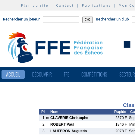
Plan du site
|
Contact
|
Publications
|
Mon C
Rechercher un joueur
Rechercher un club
ACCUEIL
DÉCOUVRIR
FFE
COMPÉTITIONS
SECTEU
Clas
Pl
Nom
Rapide
Ca
1
m
CLAVERIE Christophe
2370 F
Se
2
ROBERT Paul
1846 F
Mi
3
LAUFERON Augustin
2078 F
Se