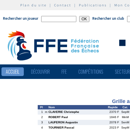
Plan du site
|
Contact
|
Publications
|
Mon C
Rechercher un joueur
Rechercher un club
ACCUEIL
DÉCOUVRIR
FFE
COMPÉTITIONS
SECTEU
Grille 
Pl
Nom
Rapide
Cat.
1
m
CLAVERIE Christophe
2370 F
SepM
2
ROBERT Paul
1846 F
MinM
3
LAUFERON Augustin
2078 F
SenM
4
TOURNIER Pascal
2023 F
SepM