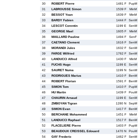
30
ROBERT Pierre
1481 F
PupM
31
LABROUSSE Simon
1539 F
MinM
32
BESSOT Yoan
1639 F
MinM
33
BARDY Fabien
1444 F
SenM
34
LESCOT Corentin
1199 E
SenM
35
GEORGE Mael
1605 F
MinM
36
MAILLARD Pauline
1494 F
SenF
37
CAETANO Clement
1616 F
SenM
38
MORANDI Jules
1632 F
SenM
39
FARGE Wilfried
1762 F
SenM
40
LANDUCCI Alfred
1430 F
MinM
41
FUCHS Hugo
1199 E
SenM
42
SAURET Numa
1199 N
SenM
43
RODRIGUES Marius
1410 F
BenM
44
ROBERT Florian
1591 F
BenM
45
SIMON Tom
1410 F
PupM
46
HU Martin
1439 F
PouM
47
CHAURIN Arnaud
1199 E
SenM
48
ZMBOYAN Tigran
1280 N
SepM
49
SIMON Evan
1417 F
BenM
50
BERCHANE Mohammed
1451 F
MinM
51
LANDUCCI Raphael
1517 F
BenM
52
FLACELIERE Pierre
1403 F
PupM
53
BEAUDOUX CREISSEL Edouard
1470 N
PouM
54
GAY Frederic
1462 F
SenM