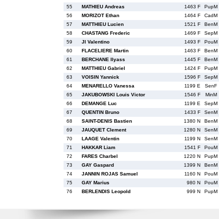
55
MATHIEU Andreas
1463 F
PupM
56
MORIZOT Ethan
1464 F
CadM
57
MATTHIEU Lucien
1521 F
BenM
58
CHASTANG Frederic
1469 F
SepM
59
JI Valentino
1493 F
PouM
60
FLACELIERE Martin
1463 F
BenM
61
BERCHANE Ilyass
1445 F
BenM
62
MATTHIEU Gabriel
1424 F
PupM
63
VOISIN Yannick
1596 F
SepM
64
MENARELLO Vanessa
1199 E
SenF
65
JAKUBOWSKI Louis Victor
1546 F
MinM
66
DEMANGE Luc
1199 E
SepM
67
QUENTIN Bruno
1433 F
SenM
68
SAINT-DENIS Bastien
1380 N
BenM
69
JAUQUET Clement
1280 N
SenM
70
LAAGE Valentin
1199 N
SenM
71
HAKKAR Liam
1541 F
PouM
72
FARES Charbel
1220 N
PupM
73
GAY Gaspard
1399 N
BenM
74
JANNIN ROJAS Samuel
1160 N
PouM
75
GAY Marius
980 N
PouM
76
BERLENDIS Leopold
999 N
PupM