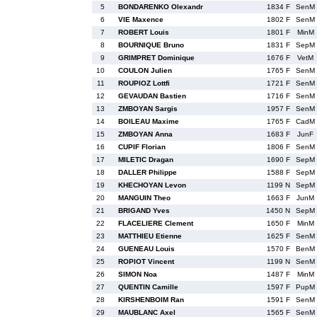
5
BONDARENKO Olexandr
1834 F
SenM
6
VIE Maxence
1802 F
SenM
7
ROBERT Louis
1801 F
MinM
8
BOURNIQUE Bruno
1831 F
SepM
9
GRIMPRET Dominique
1676 F
VetM
10
COULON Julien
1765 F
SenM
11
ROUPIOZ Lottfi
1721 F
SenM
12
GEVAUDAN Bastien
1716 F
SenM
13
ZMBOYAN Sargis
1957 F
SenM
14
BOILEAU Maxime
1765 F
CadM
15
ZMBOYAN Anna
1683 F
JunF
16
CUPIF Florian
1806 F
SenM
17
MILETIC Dragan
1690 F
SepM
18
DALLER Philippe
1588 F
SepM
19
KHECHOYAN Levon
1199 N
SepM
20
MANGUIN Theo
1663 F
JunM
21
BRIGAND Yves
1450 N
SepM
22
FLACELIERE Clement
1650 F
MinM
23
MATTHIEU Etienne
1625 F
SenM
24
GUENEAU Louis
1570 F
BenM
25
ROPIOT Vincent
1199 N
SenM
26
SIMON Noa
1487 F
MinM
27
QUENTIN Camille
1597 F
PupM
28
KIRSHENBOIM Ran
1591 F
SenM
29
MAUBLANC Axel
1565 F
SenM