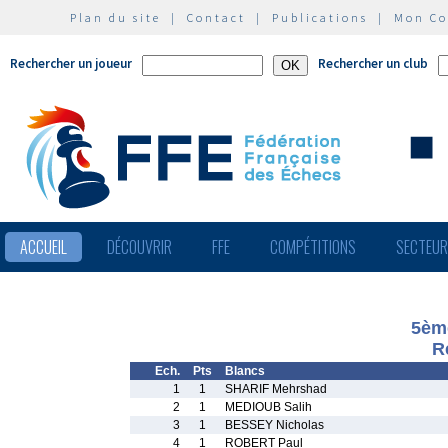
Plan du site
|
Contact
|
Publications
|
Mon C
Rechercher un joueur
Rechercher un club
ACCUEIL
DÉCOUVRIR
FFE
COMPÉTITIONS
SECTEU
5ème
R
Ech.
Pts
Blancs
1
1
SHARIF Mehrshad
2
1
MEDIOUB Salih
3
1
BESSEY Nicholas
4
1
ROBERT Paul