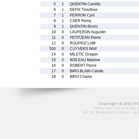
5
1
QUENTIN Camille
6
1
DEFIX Timothee
7
1
PERRON Cyril
8
1
CAER Remy
9
1
QUENTIN Bruno
10
0
LAUFERON Augustin
11
0
PETITJEAN Pierre
12
0
ROUPIOZ Lottfi
500
0
CUYVERS Wolf
14
0
MILETIC Dragan
15
0
BOILEAU Maxime
16
0
ROBERT Pierre
17
0
BIRO BLAIN Calixte
18
0
BIRO Charlie
Copyright © 2015 FFE
Fédération Française des 
tél :
01 39 44 65 80
| contact :
con