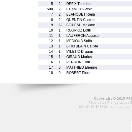
5
2
DEFIX Timothee
500
2
CUYVERS Wolf
7
2
BLANQUET Remi
8
2
QUENTIN Camille
9
1½
BOILEAU Maxime
10
1
ROUPIOZ Lottfi
11
1
LAUFERON Augustin
12
1
MEDIOUB Salih
13
1
BIRO BLAIN Calixte
14
1
MILETIC Dragan
15
1
GIRAUD Marius
16
1
PERRON Cyril
17
0
MATTHIEU Etienne
18
0
ROBERT Pierre
Copyright © 2015 FFE
Fédération Française des 
tél :
01 39 44 65 80
| contact :
con