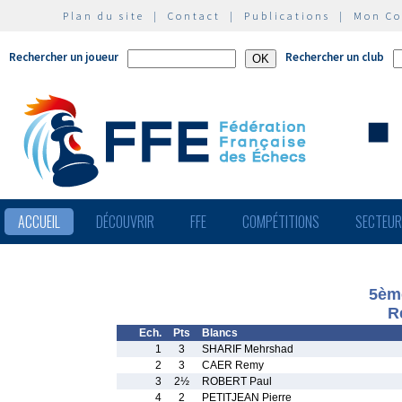
Plan du site
|
Contact
|
Publications
|
Mon C
Rechercher un joueur
Rechercher un club
ACCUEIL
DÉCOUVRIR
FFE
COMPÉTITIONS
SECTEU
5ème
R
Ech.
Pts
Blancs
1
3
SHARIF Mehrshad
2
3
CAER Remy
3
2½
ROBERT Paul
4
2
PETITJEAN Pierre