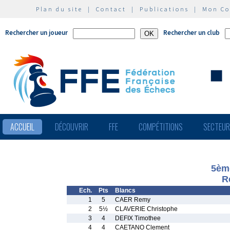
Plan du site
|
Contact
|
Publications
|
Mon C
Rechercher un joueur
Rechercher un club
ACCUEIL
DÉCOUVRIR
FFE
COMPÉTITIONS
SECTEU
5ème
R
Ech.
Pts
Blancs
1
5
CAER Remy
2
5½
CLAVERIE Christophe
3
4
DEFIX Timothee
4
4
CAETANO Clement