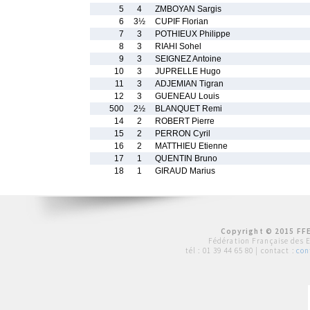
5
4
ZMBOYAN Sargis
6
3½
CUPIF Florian
7
3
POTHIEUX Philippe
8
3
RIAHI Sohel
9
3
SEIGNEZ Antoine
10
3
JUPRELLE Hugo
11
3
ADJEMIAN Tigran
12
3
GUENEAU Louis
500
2½
BLANQUET Remi
14
2
ROBERT Pierre
15
2
PERRON Cyril
16
2
MATTHIEU Etienne
17
1
QUENTIN Bruno
18
1
GIRAUD Marius
Copyright © 2015 FFE
Fédération Française des 
tél :
01 39 44 65 80
| contact :
con