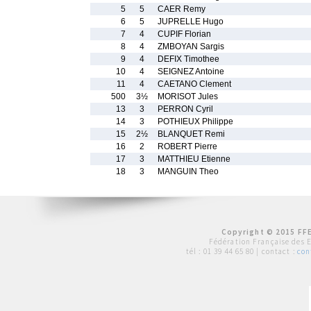
5
5
CAER Remy
6
5
JUPRELLE Hugo
7
4
CUPIF Florian
8
4
ZMBOYAN Sargis
9
4
DEFIX Timothee
10
4
SEIGNEZ Antoine
11
4
CAETANO Clement
500
3½
MORISOT Jules
13
3
PERRON Cyril
14
3
POTHIEUX Philippe
15
2½
BLANQUET Remi
16
2
ROBERT Pierre
17
3
MATTHIEU Etienne
18
3
MANGUIN Theo
Copyright © 2015 FFE
Fédération Française des 
tél :
01 39 44 65 80
| contact :
con