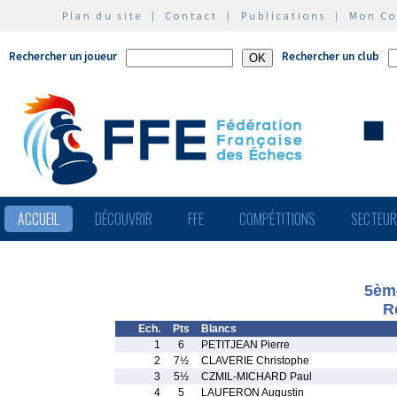
Plan du site
|
Contact
|
Publications
|
Mon C
Rechercher un joueur
Rechercher un club
ACCUEIL
DÉCOUVRIR
FFE
COMPÉTITIONS
SECTEU
5ème
R
Ech.
Pts
Blancs
1
6
PETITJEAN Pierre
2
7½
CLAVERIE Christophe
3
5½
CZMIL-MICHARD Paul
4
5
LAUFERON Augustin