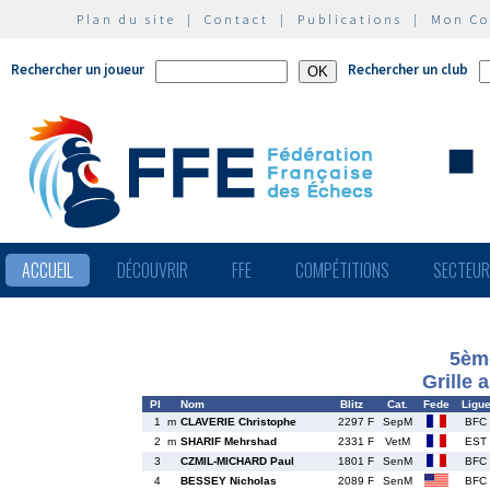
Plan du site
|
Contact
|
Publications
|
Mon C
Rechercher un joueur
Rechercher un club
ACCUEIL
DÉCOUVRIR
FFE
COMPÉTITIONS
SECTEU
5ème
Grille 
Pl
Nom
Blitz
Cat.
Fede
Ligu
1
m
CLAVERIE Christophe
2297 F
SepM
BFC
2
m
SHARIF Mehrshad
2331 F
VetM
EST
3
CZMIL-MICHARD Paul
1801 F
SenM
BFC
4
BESSEY Nicholas
2089 F
SenM
BFC