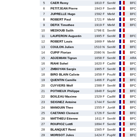
5
CAER Remy
1810 F
SenM
BFC
6
PETITJEAN Pierre
1943 F
SenM
BFC
7
JUPRELLE Hugo
1592 F
MinM
BFC
8
ROBERT Paul
1721 F
MinM
BFC
9
DEFIX Timothee
1919 F
MinM
BFC
10
MEDIOUB Salih
1798 E
SenM
11
LAUFERON Augustin
1995 F
SenM
BFC
12
ROBERT Louis
1669 F
MinM
BFC
13
COULON Julien
1510 N
SenM
BFC
14
CUPIF Florian
2080 N
SenM
BFC
15
ADJEMIAN Tigran
1658 F
SenM
ARA
16
RIAHI Sohel
1620 F
CadM
BFC
17
ZMBOYAN Sargis
1965 F
SenM
BFC
18
BIRO BLAIN Calixte
1658 F
PouM
BFC
19
QUENTIN Camille
1466 F
PupM
BFC
20
CUYVERS Wolf
1588 F
SenM
BFC
21
POTHIEUX Philippe
1848 F
SepM
BFC
22
BOILEAU Maxime
1529 F
CadM
BFC
23
SEIGNEZ Antoine
1744 F
SenM
BFC
24
MANGUIN Theo
1555 F
JunM
BFC
25
CAETANO Clement
1726 F
SenM
BFC
26
MATTHIEU Etienne
1611 F
SenM
BFC
27
ROUPIOZ Lottfi
1894 F
SenM
BFC
28
BLANQUET Remi
1565 F
SenM
BFC
29
MORISOT Jules
1424 F
PupM
BFC