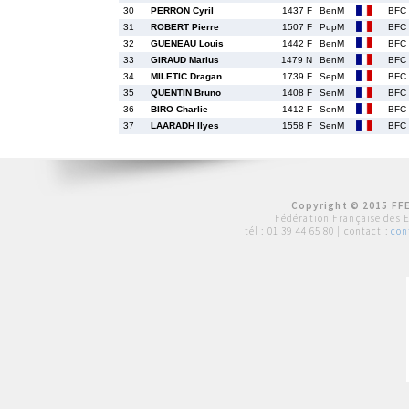
30
PERRON Cyril
1437 F
BenM
BFC
31
ROBERT Pierre
1507 F
PupM
BFC
32
GUENEAU Louis
1442 F
BenM
BFC
33
GIRAUD Marius
1479 N
BenM
BFC
34
MILETIC Dragan
1739 F
SepM
BFC
35
QUENTIN Bruno
1408 F
SenM
BFC
36
BIRO Charlie
1412 F
SenM
BFC
37
LAARADH Ilyes
1558 F
SenM
BFC
Copyright © 2015 FFE
Fédération Française des 
tél :
01 39 44 65 80
| contact :
con