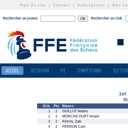
Plan du site
|
Contact
|
Publications
|
Mon C
Rechercher un joueur
Rechercher un club
ACCUEIL
DÉCOUVRIR
FFE
COMPÉTITIONS
SECTEU
1er
R
Ech.
Pts
Blancs
1
2
GUILLOT Mathis
2
2
MONCHICOURT Amael
3
2
RAHAL Zaki
4
2
PERRON Cyril