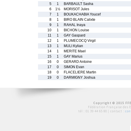
5
1
BARBAULT Sasha
6
1½
MORISOT Jules
7
1
BOUKACHABIA Youcef
8
1
BIRO BLAIN Calixte
9
1
RAHAL Inaya
10
1
BICHON Louise
11
1
GAY Gaspard
12
1
PLUMECOCQ Virgil
13
1
MULI Kylian
14
1
MERITE Mael
15
1
GAY Marius
16
0
GERARD Antoine
17
0
SIMON Evan
18
0
FLACELIERE Martin
19
0
DARMIGNY Joshua
Copyright © 2015 FFE
Fédération Française des 
tél :
01 39 44 65 80
| contact :
con