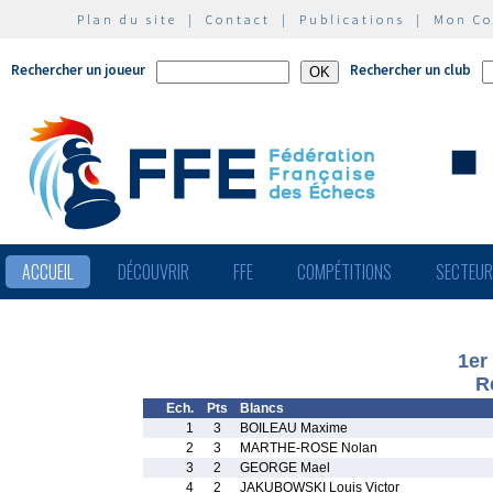
Plan du site
|
Contact
|
Publications
|
Mon C
Rechercher un joueur
Rechercher un club
ACCUEIL
DÉCOUVRIR
FFE
COMPÉTITIONS
SECTEU
1er
R
Ech.
Pts
Blancs
1
3
BOILEAU Maxime
2
3
MARTHE-ROSE Nolan
3
2
GEORGE Mael
4
2
JAKUBOWSKI Louis Victor