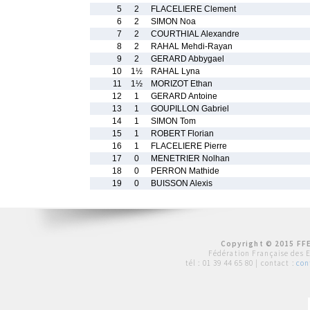
5
2
FLACELIERE Clement
6
2
SIMON Noa
7
2
COURTHIAL Alexandre
8
2
RAHAL Mehdi-Rayan
9
2
GERARD Abbygael
10
1½
RAHAL Lyna
11
1½
MORIZOT Ethan
12
1
GERARD Antoine
13
1
GOUPILLON Gabriel
14
1
SIMON Tom
15
1
ROBERT Florian
16
1
FLACELIERE Pierre
17
0
MENETRIER Nolhan
18
0
PERRON Mathide
19
0
BUISSON Alexis
Copyright © 2015 FFE
Fédération Française des 
tél :
01 39 44 65 80
| contact :
con