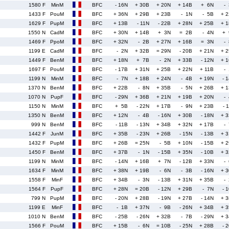
1580 F
MinM
BFC
- 16N
+ 30B
+ 20N
+ 14B
+ 6N
-
1433 F
PouM
BFC
+ 36N
+ 29B
+ 23B
- 1N
- 5B
+ 
1629 F
PupM
BFC
+ 13B
- 11N
- 22B
+ 28N
+ 25B
+ 
1550 N
CadM
BFC
+ 30N
+ 14B
+ 3N
= 2B
- 4N
+ 
1469 F
PpoM
BFC
+ 32N
- 2B
+ 27N
+ 16B
= 3N
-
1199 E
CadM
BFC
- 2N
+ 32B
= 29N
- 20B
+ 21N
+ 
1449 F
BenM
BFC
+ 18N
+ 7B
- 2N
+ 33B
- 12N
+ 
1697 F
PouM
BFC
- 17B
+ 31N
+ 25B
+ 22N
+ 11B
-
1199 N
MinM
BFC
- 7N
+ 18B
+ 24N
- 4B
+ 19N
- 
1370 N
BenM
BFC
+ 22B
- 8N
+ 35B
- 5N
+ 26B
+ 
1070 N
PupF
BFC
- 29N
+ 36B
+ 21N
+ 19B
+ 20N
-
1150 N
MinM
BFC
+ 5B
- 22N
+ 17B
- 9N
+ 23B
- 
1350 N
BenM
BFC
+ 12N
- 4B
- 16N
+ 30B
- 18N
+ 
999 N
BenM
BFC
- 11B
- 13N
+ 34B
+ 32N
+ 17B
-
1442 F
JunM
BFC
+ 35B
- 23N
+ 26B
- 15N
- 13B
+ 
1432 F
PupM
BFC
+ 26B
= 25N
- 5B
+ 10N
- 15B
+ 
1450 F
BenM
BFC
+ 37B
- 1N
- 15B
+ 35N
- 10B
+ 
1199 N
MinM
BFC
- 14N
+ 16B
+ 7N
- 12B
+ 33N
-
1634 F
MinM
BFC
+ 38N
+ 19B
- 6N
- 3B
- 16N
+ 
1558 F
MinF
BFC
+ 34B
- 3N
- 13B
+ 31N
+ 35B
-
1564 F
PupF
BFC
+ 28N
= 20B
- 12N
+ 29B
- 7N
- 
799 N
PupM
BFC
- 20N
+ 28B
- 19N
+ 27B
- 14N
+ 
1199 E
MinF
BFC
- 1B
+ 37N
- 9B
- 26N
+ 34B
+ 
1010 N
BenM
BFC
- 25B
- 26N
+ 32B
- 7B
- 29N
+ 
1566 F
PouM
BFC
+ 15B
- 6N
= 10B
- 25N
+ 28B
- 