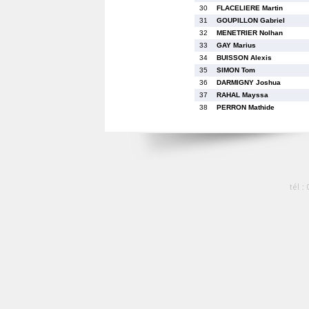
30
FLACELIERE Martin
31
GOUPILLON Gabriel
32
MENETRIER Nolhan
33
GAY Marius
34
BUISSON Alexis
35
SIMON Tom
36
DARMIGNY Joshua
37
RAHAL Mayssa
38
PERRON Mathide
tél :