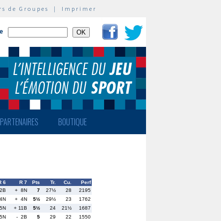
rs de Groupes
|
Imprimer
te
PARTENAIRES
BOUTIQUE
R 6
R 7
Pts
Tr.
Cu.
Perf
12B
+ 8N
7
27½
28
2195
24N
+ 4N
5½
29½
23
1762
5N
+ 11B
5½
24
21½
1687
15N
- 2B
5
29
22
1550