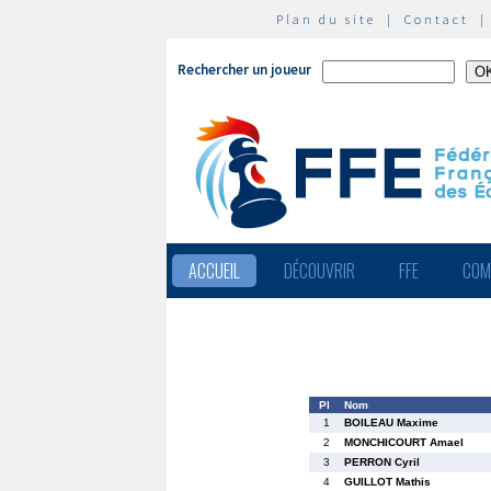
Plan du site
|
Contact
Rechercher un joueur
ACCUEIL
DÉCOUVRIR
FFE
COM
Pl
Nom
1
BOILEAU Maxime
2
MONCHICOURT Amael
3
PERRON Cyril
4
GUILLOT Mathis