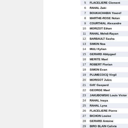
5
FLACELIERE Clement
6
RAHAL Zaki
7
BOUKACHABIA Youcef
8
MARTHE-ROSE Nolan
9
COURTHIAL Alexandre
10
MORIZOT Ethan
11
RAHAL Mehdi-Rayan
12
BARBAULT Sasha
13
SIMON Noa
14
MULI Kylian
15
GERARD Abbygael
16
MERITE Mael
17
ROBERT Florian
18
SIMON Evan
19
PLUMECOCQ Virgil
20
MORISOT Jules
21
GAY Gaspard
22
GEORGE Mael
23
JAKUBOWSKI Louis Victor
24
RAHAL Inaya
25
RAHAL Lyna
26
FLACELIERE Pierre
27
BICHON Louise
28
GERARD Antoine
29
BIRO BLAIN Calixte