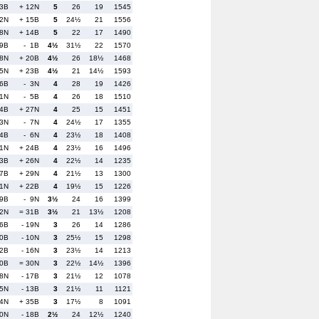
 3B
+ 12N
5
26
19
1545
22N
+ 15B
5
24½
21
1556
18N
+ 14B
5
22
17
1490
9B
- 1B
4½
31½
22
1570
 8N
+ 20B
4½
26
18½
1468
25N
+ 23B
4½
21
14½
1593
16B
- 3N
4
28
19
1426
 1N
- 5B
4
26
18
1510
14B
+ 27N
4
25
15
1451
13N
- 7N
4
24½
17
1355
 4B
- 6N
4
23½
18
1408
11N
+ 24B
4
23½
16
1496
33B
+ 26N
4
22½
14
1235
 7B
+ 29N
4
21½
13
1300
31N
+ 22B
4
19½
15
1226
29B
- 9N
3½
24
16
1399
32N
= 31B
3½
21
13½
1208
 6B
- 19N
3
26
14
1286
30B
- 10N
3
25½
15
1298
 2B
- 16N
3
23½
14
1213
10B
= 30N
3
22½
14½
1396
38N
- 17B
3
21½
12
1078
35N
- 13B
3
21½
11
1121
34N
+ 35B
3
17½
8
1091
20N
- 18B
2½
24
12½
1240