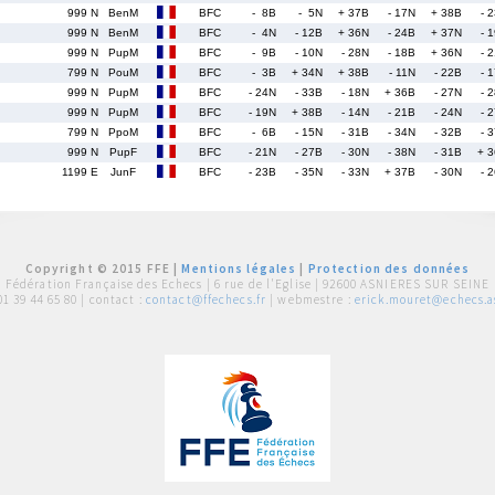
999 N
BenM
BFC
- 8B
- 5N
+ 37B
- 17N
+ 38B
- 
999 N
BenM
BFC
- 4N
- 12B
+ 36N
- 24B
+ 37N
- 
999 N
PupM
BFC
- 9B
- 10N
- 28N
- 18B
+ 36N
- 
799 N
PouM
BFC
- 3B
+ 34N
+ 38B
- 11N
- 22B
- 
999 N
PupM
BFC
- 24N
- 33B
- 18N
+ 36B
- 27N
- 
999 N
PupM
BFC
- 19N
+ 38B
- 14N
- 21B
- 24N
- 
799 N
PpoM
BFC
- 6B
- 15N
- 31B
- 34N
- 32B
- 
999 N
PupF
BFC
- 21N
- 27B
- 30N
- 38N
- 31B
+ 
1199 E
JunF
BFC
- 23B
- 35N
- 33N
+ 37B
- 30N
- 
Copyright © 2015 FFE |
Mentions légales
|
Protection des données
Fédération Française des Echecs |
6 rue de l'Eglise | 92600 ASNIERES SUR SEINE
01 39 44 65 80
| contact :
contact@ffechecs.fr
| webmestre :
erick.mouret@echecs.as