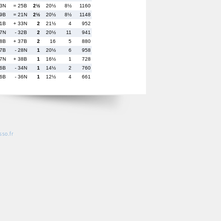
23N
= 25B
2½
20½
8½
1160
19B
= 21N
2½
20½
8½
1148
21B
+ 33N
2
21½
4
952
17N
- 32B
2
20½
11
941
28B
+ 37B
2
16
5
880
27B
- 28N
1
20½
6
958
37N
+ 38B
1
16½
1
728
36B
- 34N
1
14½
2
760
26B
- 36N
1
12½
4
661
so.fr