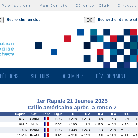
|
Publications
|
Mon Compte
|
Gérer son Club
|
Directeu
Rechercher un club
Rechercher dans le si
PÉTITIONS
SECTEURS
DOCUMENTS
DÉVELOPPEMENT
1er Rapide 21 Jeunes 2025
Grille américaine après la ronde 7
Rapide
Cat.
Fede
Ligue
R 1
R 2
R 3
R 4
R 5
1677 F
CadM
BFC
+ 27N
+ 21B
+ 4N
+ 6B
+ 2N
+ 
1662 F
MinM
BFC
+ 10B
+ 9N
+ 11B
= 8N
- 1B
+ 
1390 N
BenM
BFC
+ 33N
+ 24B
- 8B
+ 23N
= 9B
+ 
1540 N
BenM
BFC
+ 31B
+ 17N
- 1B
+ 13N
+ 8B
+ 