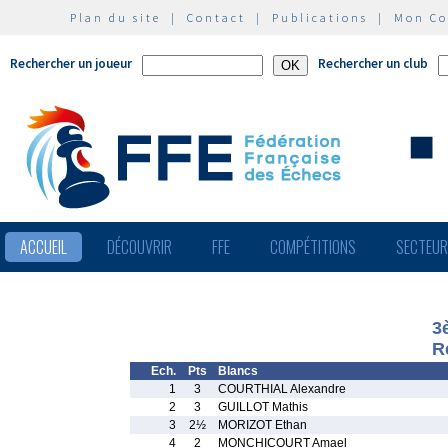
Plan du site
|
Contact
|
Publications
|
Mon C
Rechercher un joueur
Rechercher un club
ACCUEIL
DÉCOUVRIR
FFE
COMPÉTITIONS
SECTEU
3
R
Ech.
Pts
Blancs
1
3
COURTHIAL Alexandre
2
3
GUILLOT Mathis
3
2½
MORIZOT Ethan
4
2
MONCHICOURT Amael