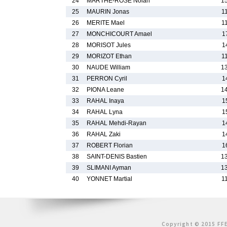
24
MARTHE-ROSE Nolan
1
25
MAURIN Jonas
1
26
MERITE Mael
1
27
MONCHICOURT Amael
1
28
MORISOT Jules
1
29
MORIZOT Ethan
1
30
NAUDE William
1
31
PERRON Cyril
1
32
PIONA Leane
1
33
RAHAL Inaya
1
34
RAHAL Lyna
1
35
RAHAL Mehdi-Rayan
1
36
RAHAL Zaki
1
37
ROBERT Florian
1
38
SAINT-DENIS Bastien
1
39
SLIMANI Ayman
1
40
YONNET Martial
1
Copyright © 2015 FFE