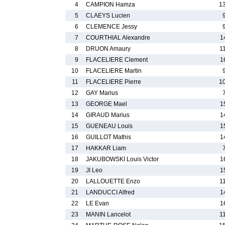
4
CAMPION Hamza
1
5
CLAEYS Lucien
6
CLEMENCE Jessy
7
COURTHIAL Alexandre
1
8
DRUON Amaury
1
9
FLACELIERE Clement
1
10
FLACELIERE Martin
11
FLACELIERE Pierre
1
12
GAY Marius
13
GEORGE Mael
1
14
GIRAUD Marius
1
15
GUENEAU Louis
1
16
GUILLOT Mathis
1
17
HAKKAR Liam
18
JAKUBOWSKI Louis Victor
1
19
JI Leo
1
20
LALLOUETTE Enzo
1
21
LANDUCCI Alfred
1
22
LE Evan
1
23
MANIN Lancelot
1