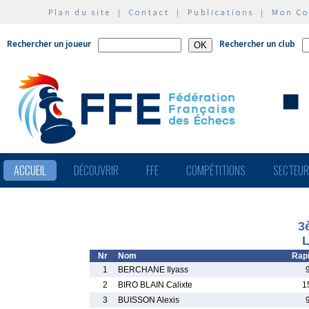
Plan du site
|
Contact
|
Publications
|
Mon C
Rechercher un joueur
Rechercher un club
ACCUEIL
DÉCOUVRIR
FFE
COMPÉTITIONS
SECTEU
3
L
Nr
Nom
Rap
1
BERCHANE Ilyass
2
BIRO BLAIN Calixte
1
3
BUISSON Alexis