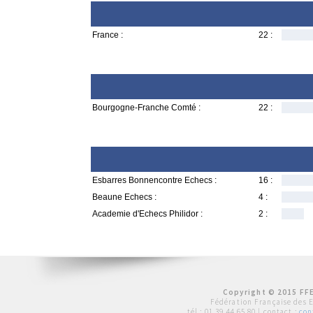
France :
22 :
Bourgogne-Franche Comté :
22 :
Esbarres Bonnencontre Echecs :
16 :
Beaune Echecs :
4 :
Academie d'Echecs Philidor :
2 :
Copyright © 2015 FFE
Fédération Française des 
tél :
01 39 44 65 80
| contact :
con