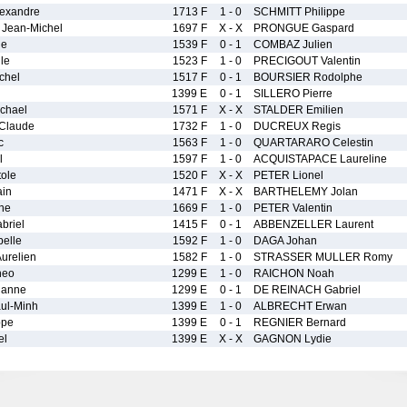
exandre
1713 F
1 - 0
SCHMITT Philippe
Jean-Michel
1697 F
X - X
PRONGUE Gaspard
ie
1539 F
0 - 1
COMBAZ Julien
le
1523 F
1 - 0
PRECIGOUT Valentin
chel
1517 F
0 - 1
BOURSIER Rodolphe
1399 E
0 - 1
SILLERO Pierre
chael
1571 F
X - X
STALDER Emilien
Claude
1732 F
1 - 0
DUCREUX Regis
c
1563 F
1 - 0
QUARTARARO Celestin
l
1597 F
1 - 0
ACQUISTAPACE Laureline
ole
1520 F
X - X
PETER Lionel
in
1471 F
X - X
BARTHELEMY Jolan
ne
1669 F
1 - 0
PETER Valentin
riel
1415 F
0 - 1
ABBENZELLER Laurent
elle
1592 F
1 - 0
DAGA Johan
relien
1582 F
1 - 0
STRASSER MULLER Romy
heo
1299 E
1 - 0
RAICHON Noah
anne
1299 E
0 - 1
DE REINACH Gabriel
ul-Minh
1399 E
1 - 0
ALBRECHT Erwan
ppe
1399 E
0 - 1
REGNIER Bernard
el
1399 E
X - X
GAGNON Lydie