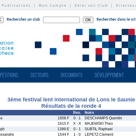
|
Publications
|
Mon Compte
|
Gérer son Club
|
Directeu
Rechercher un club
Rechercher dans le si
PÉTITIONS
SECTEURS
DOCUMENTS
DÉVELOPPEMENT
3ème festival lent international de Lons le Saunie
Résultats de la ronde 4
Res.
Noirs
na
1658 F
0 - 1
DESCHAMPS Quentin
1615 F
X - X
MAJEWSKI Theo
eph
1399 E
0 - 1
SUBTIL Raphael
exandre
1544 F
1 - 0
LEPETZ Clement