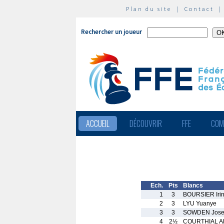
Plan du site
|
Contact
Rechercher un joueur
ACCUEIL
DÉCOUVRIR
FFE
COM
Ech.
Pts
Blancs
1
3
BOURSIER Iri
2
3
LYU Yuanye
3
3
SOWDEN Jos
4
2½
COURTHIAL Al