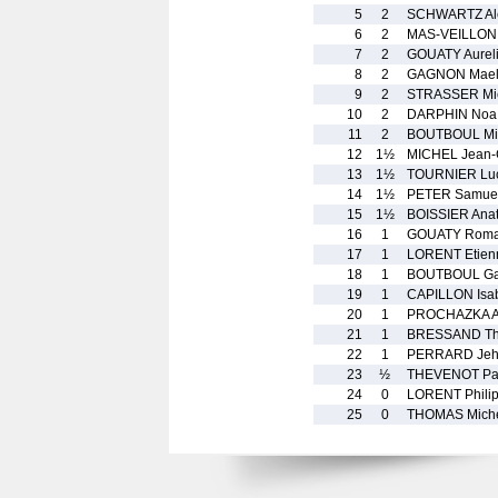
5
2
SCHWARTZ Al
6
2
MAS-VEILLON 
7
2
GOUATY Aurel
8
2
GAGNON Mael
9
2
STRASSER Mi
10
2
DARPHIN Noa
11
2
BOUTBOUL Mi
12
1½
MICHEL Jean-
13
1½
TOURNIER Lu
14
1½
PETER Samue
15
1½
BOISSIER Anat
16
1
GOUATY Roma
17
1
LORENT Etien
18
1
BOUTBOUL Gab
19
1
CAPILLON Isab
20
1
PROCHAZKA Au
21
1
BRESSAND T
22
1
PERRARD Jeh
23
½
THEVENOT Pa
24
0
LORENT Phili
25
0
THOMAS Mich