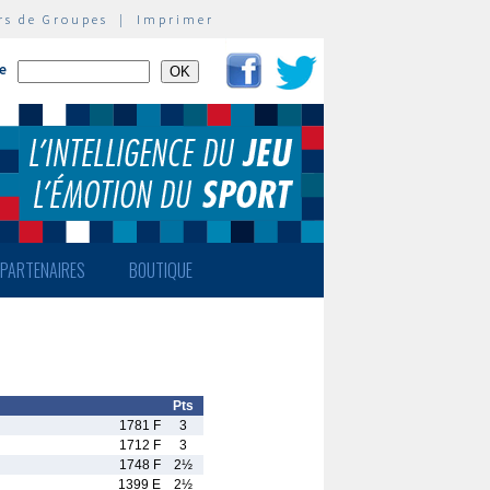
rs de Groupes
|
Imprimer
te
PARTENAIRES
BOUTIQUE
Pts
1781 F
3
1712 F
3
1748 F
2½
1399 E
2½