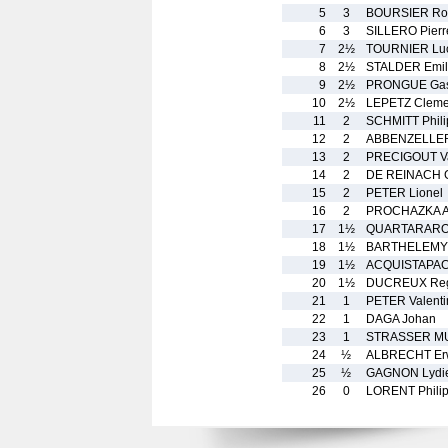
5
3
BOURSIER Ro
6
3
SILLERO Pierr
7
2½
TOURNIER Lu
8
2½
STALDER Emil
9
2½
PRONGUE Gas
10
2½
LEPETZ Cleme
11
2
SCHMITT Phil
12
2
ABBENZELLER
13
2
PRECIGOUT Va
14
2
DE REINACH G
15
2
PETER Lionel
16
2
PROCHAZKA Au
17
1½
QUARTARARO 
18
1½
BARTHELEMY 
19
1½
ACQUISTAPACE
20
1½
DUCREUX Reg
21
1
PETER Valenti
22
1
DAGA Johan
23
1
STRASSER M
24
½
ALBRECHT Er
25
½
GAGNON Lydi
26
0
LORENT Phili