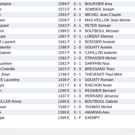
dolphe
1594 F
0 - 1
BOURSIER Irina
e
1572 F
X - X
SOWDEN Joseph
c
1563 F
0 - 1
MICHEL Jean-Claude
ien
1509 F
1 - 0
MAS-VEILLON Jean-Michel
pard
1543 F
0 - 1
PETER Samuel
nt
1399 E
X - X
BOUTBOUL Michael
ippe
1567 F
0 - 1
LORENT Etienne
 Laurent
1641 F
1 - 0
BOISSIER Anatole
lentin
1598 F
1 - 0
GOUATY Aurelie
abriel
1557 F
X - X
CAPILLON Isabelle
1582 F
1 - 0
STRASSER Michel
relien
1582 F
0 - 1
DARPHIN Noa
Celestin
1615 F
X - X
BRESSAND Theo
Jolan
1748 F
0 - 1
THEVENOT Paul-Minh
 Laureline
1439 F
0 - 1
GOUATY Romain
is
1517 F
X - X
RAICHON Noah
n
1299 E
0 - 1
REGNIER Bernard
1437 F
1 - 0
PERRARD Jehanne
ULLER Romy
1299 E
0 - 1
BOUTBOUL Gabriel
wan
1548 F
1 - 0
THOMAS Michel
e
1399 E
0 - 1
AMARIAN Alex
ppe
1399 E
1 - F
EXEMPT