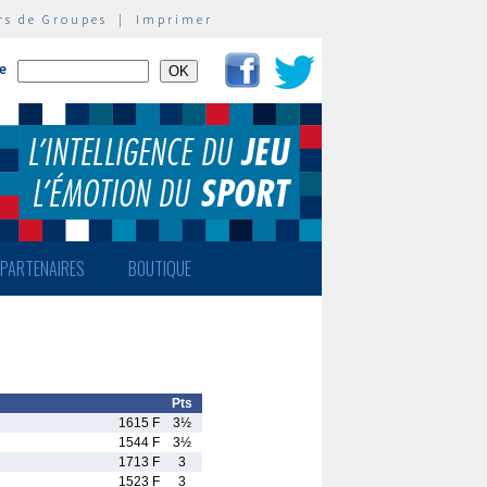
rs de Groupes
|
Imprimer
te
PARTENAIRES
BOUTIQUE
Pts
1615 F
3½
1544 F
3½
1713 F
3
1523 F
3