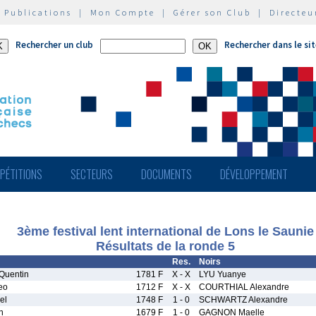
|
Publications
|
Mon Compte
|
Gérer son Club
|
Directeu
Rechercher un club
Rechercher dans le si
PÉTITIONS
SECTEURS
DOCUMENTS
DÉVELOPPEMENT
3ème festival lent international de Lons le Saunie
Résultats de la ronde 5
Res.
Noirs
uentin
1781 F
X - X
LYU Yuanye
eo
1712 F
X - X
COURTHIAL Alexandre
el
1748 F
1 - 0
SCHWARTZ Alexandre
n
1679 F
1 - 0
GAGNON Maelle