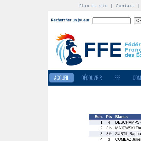
Plan du site
|
Contact
Rechercher un joueur
ACCUEIL
DÉCOUVRIR
FFE
COM
Ech.
Pts
Blancs
1
4
DESCHAMPS Q
2
3½
MAJEWSKI Th
3
3½
SUBTIL Rapha
4
3
COMBAZ Julie