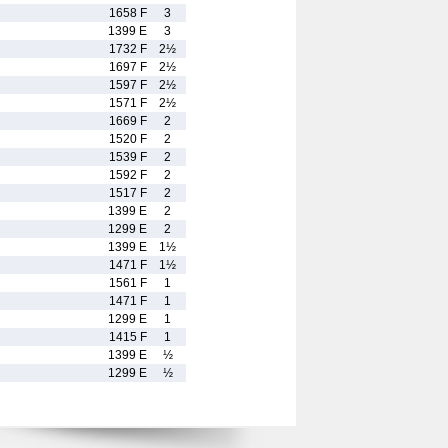
1658 F
3
1399 E
3
1732 F
2½
1697 F
2½
1597 F
2½
1571 F
2½
1669 F
2
1520 F
2
1539 F
2
1592 F
2
1517 F
2
1399 E
2
1299 E
2
1399 E
1½
1471 F
1½
1561 F
1
1471 F
1
1299 E
1
1415 F
1
1399 E
½
1299 E
½