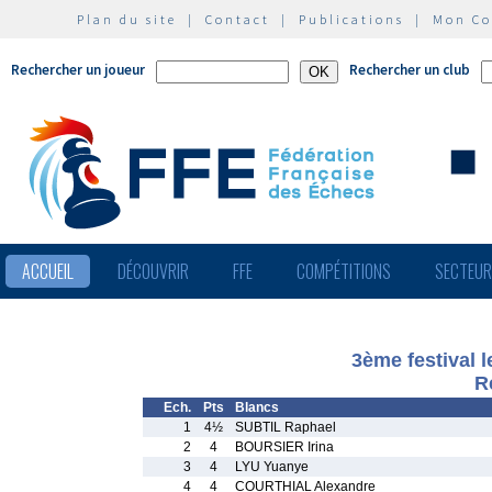
Plan du site
|
Contact
|
Publications
|
Mon C
Rechercher un joueur
Rechercher un club
ACCUEIL
DÉCOUVRIR
FFE
COMPÉTITIONS
SECTEU
3ème festival l
R
Ech.
Pts
Blancs
1
4½
SUBTIL Raphael
2
4
BOURSIER Irina
3
4
LYU Yuanye
4
4
COURTHIAL Alexandre