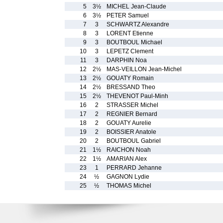
5
3½
MICHEL Jean-Claude
6
3½
PETER Samuel
7
3
SCHWARTZ Alexandre
8
3
LORENT Etienne
9
3
BOUTBOUL Michael
10
3
LEPETZ Clement
11
3
DARPHIN Noa
12
2½
MAS-VEILLON Jean-Michel
13
2½
GOUATY Romain
14
2½
BRESSAND Theo
15
2½
THEVENOT Paul-Minh
16
2
STRASSER Michel
17
2
REGNIER Bernard
18
2
GOUATY Aurelie
19
2
BOISSIER Anatole
20
2
BOUTBOUL Gabriel
21
1½
RAICHON Noah
22
1½
AMARIAN Alex
23
1
PERRARD Jehanne
24
½
GAGNON Lydie
25
½
THOMAS Michel