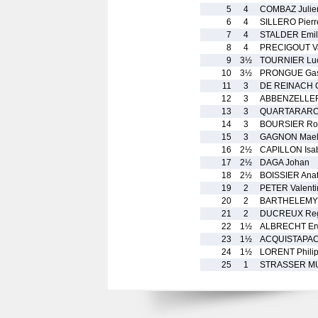
5
4
COMBAZ Julie
6
4
SILLERO Pierr
7
4
STALDER Emil
8
4
PRECIGOUT Va
9
3½
TOURNIER Lu
10
3½
PRONGUE Gas
11
3
DE REINACH G
12
3
ABBENZELLER
13
3
QUARTARARO 
14
3
BOURSIER Ro
15
3
GAGNON Mael
16
2½
CAPILLON Isab
17
2½
DAGA Johan
18
2½
BOISSIER Anat
19
2
PETER Valenti
20
2
BARTHELEMY 
21
2
DUCREUX Reg
22
1½
ALBRECHT Er
23
1½
ACQUISTAPACE
24
1½
LORENT Phili
25
1
STRASSER M