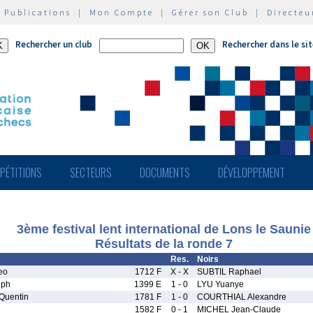
|
Publications
|
Mon Compte
|
Gérer son Club
|
Directeu
Rechercher un club
Rechercher dans le si
PÉTITIONS
SECTEURS
DOCUMENTS
DÉVELOPPEMENT
3ème festival lent international de Lons le Saunie
Résultats de la ronde 7
Res.
Noirs
eo
1712 F
X - X
SUBTIL Raphael
eph
1399 E
1 - 0
LYU Yuanye
uentin
1781 F
1 - 0
COURTHIAL Alexandre
1582 F
0 - 1
MICHEL Jean-Claude