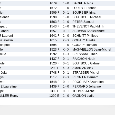
n
1679 F
1 - 0
DARPHIN Noa
e
1572 F
1 - 0
LORENT Etienne
ien
1509 F
0 - 1
BOURSIER Irina
lentin
1598 F
1 - 0
BOUTBOUL Michael
c
1563 F
1 - 0
PETER Samuel
pard
1543 F
1 - 0
THEVENOT Paul-Minh
abriel
1557 F
0 - 1
SCHWARTZ Alexandre
 Laurent
1641 F
1 - 0
SCHMITT Philippe
Celestin
1615 F
X - X
GOUATY Aurelie
dolphe
1594 F
1 - 0
GOUATY Romain
le
1523 F
X - X
MAS-VEILLON Jean-Michel
elle
1592 F
X - X
BRESSAND Theo
1437 F
0 - 1
RAICHON Noah
ole
1520 F
0 - 1
BOUTBOUL Gabriel
n
1299 E
X - X
AMARIAN Alex
Jolan
1748 F
0 - 1
STRASSER Michel
is
1517 F
X - X
REGNIER Bernard
wan
1548 F
0 - 1
PROCHAZKA Aurelien
 Laureline
1439 F
1 - 0
PERRARD Jehanne
ppe
1399 E
0 - 1
THOMAS Michel
ULLER Romy
1299 E
1 - 0
GAGNON Lydie