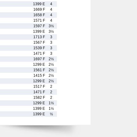
1399 E
4
1669 F
4
1658 F
4
1571 F
4
1597 F
3½
1399 E
3½
1713 F
3
1567 F
3
1539 F
3
1471 F
3
1697 F
2½
1299 E
2½
1561 F
2½
1415 F
2½
1299 E
2½
1517 F
2
1471 F
2
1582 F
2
1299 E
1½
1399 E
1½
1399 E
½