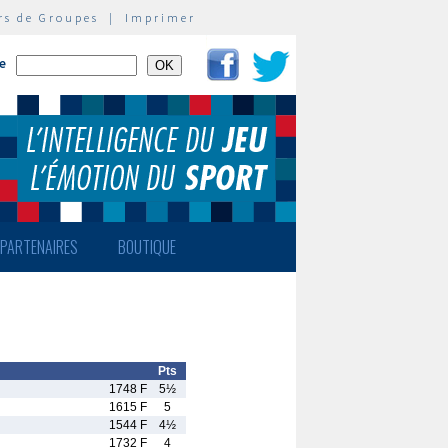
rs de Groupes
|
Imprimer
te
PARTENAIRES
BOUTIQUE
Pts
1748 F
5½
1615 F
5
1544 F
4½
1732 F
4