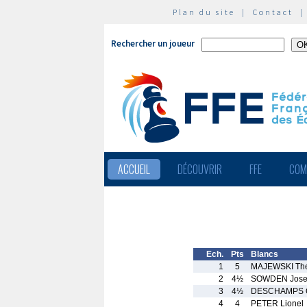
Plan du site
|
Contact
Rechercher un joueur
ACCUEIL
DÉCOUVRIR
FFE
COM
Ech.
Pts
Blancs
1
5
MAJEWSKI Th
2
4½
SOWDEN Jos
3
4½
DESCHAMPS Q
4
4
PETER Lionel