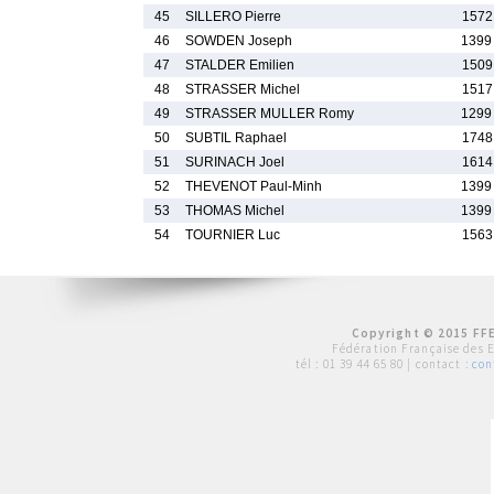
45
SILLERO Pierre
1572
46
SOWDEN Joseph
1399
47
STALDER Emilien
1509
48
STRASSER Michel
1517
49
STRASSER MULLER Romy
1299
50
SUBTIL Raphael
1748
51
SURINACH Joel
1614
52
THEVENOT Paul-Minh
1399
53
THOMAS Michel
1399
54
TOURNIER Luc
1563
Copyright © 2015 FFE
Fédération Française des 
tél :
01 39 44 65 80
| contact :
con