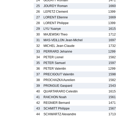
24
GOUATY Romain
1471
25
JOURDY Roman
1660
26
LEPETZ Clement
1399
27
LORENT Etienne
1669
28
LORENT Philippe
1399
29
LYU Yuanye
1615
30
MAJEWSKI Theo
1712
31
MAS-VEILLON Jean-Michel
1697
32
MICHEL Jean-Claude
1732
33
PERRARD Jehanne
1299
34
PETER Lionel
1582
35
PETER Samuel
1597
36
PETER Valentin
1299
37
PRECIGOUT Valentin
1598
38
PROCHAZKA Aurelien
1582
39
PRONGUE Gaspard
1543
40
QUARTARARO Celestin
1615
41
RAICHON Noah
1561
42
REGNIER Bernard
1471
43
SCHMITT Philippe
1567
44
SCHWARTZ Alexandre
1713