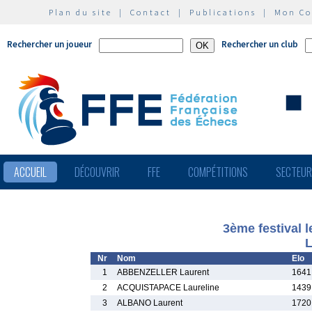
Plan du site
|
Contact
|
Publications
|
Mon C
Rechercher un joueur
Rechercher un club
ACCUEIL
DÉCOUVRIR
FFE
COMPÉTITIONS
SECTEU
3ème festival l
L
Nr
Nom
Elo
1
ABBENZELLER Laurent
1641
2
ACQUISTAPACE Laureline
1439
3
ALBANO Laurent
1720