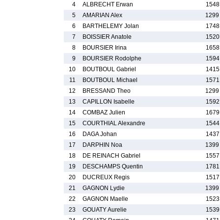
4
ALBRECHT Erwan
1548
5
AMARIAN Alex
1299
6
BARTHELEMY Jolan
1748
7
BOISSIER Anatole
1520
8
BOURSIER Irina
1658
9
BOURSIER Rodolphe
1594
10
BOUTBOUL Gabriel
1415
11
BOUTBOUL Michael
1571
12
BRESSAND Theo
1299
13
CAPILLON Isabelle
1592
14
COMBAZ Julien
1679
15
COURTHIAL Alexandre
1544
16
DAGA Johan
1437
17
DARPHIN Noa
1399
18
DE REINACH Gabriel
1557
19
DESCHAMPS Quentin
1781
20
DUCREUX Regis
1517
21
GAGNON Lydie
1399
22
GAGNON Maelle
1523
23
GOUATY Aurelie
1539