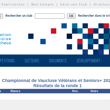
|
Publications
|
Mon Compte
|
Gérer son Club
|
Directeu
Rechercher un club
Rechercher dans le si
PÉTITIONS
SECTEURS
DOCUMENTS
DÉVELOPPEMENT
Championnat de Vaucluse Vétérans et Seniors+ 20
Résultats de la ronde 1
s
Blancs
Res.
Noirs