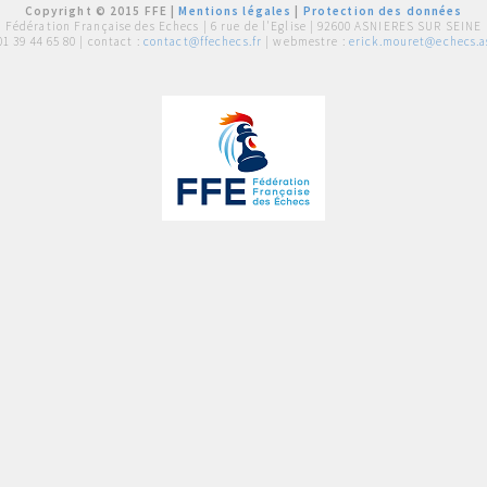
Copyright © 2015 FFE |
Mentions légales
|
Protection des données
Fédération Française des Echecs |
6 rue de l'Eglise | 92600 ASNIERES SUR SEINE
01 39 44 65 80
| contact :
contact@ffechecs.fr
| webmestre :
erick.mouret@echecs.as