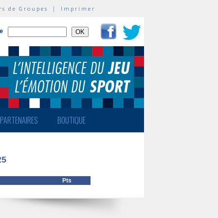
rs de Groupes
|
Imprimer
te
PARTENAIRES
BOUTIQUE
25
Pts