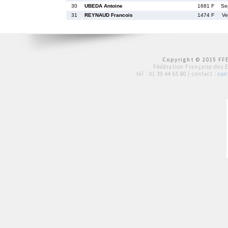
30
UBEDA Antoine
1681 F
Se
31
REYNAUD Francois
1474 F
Ve
Copyright © 2015 FFE
Fédération Française des 
tél :
01 39 44 65 80
| contact :
con