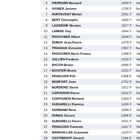
5
PIERRARD Bernard
1840 F
Ve
6
VIGNER Jerome
1708 F
Se
7
HURTEVENT Michel
1591 F
Ve
8
BERT Christophe
1660 F
Ve
9
LASIMONE Nicolas
1617 F
Se
10
LAMIGE Guy
1644 F
Ve
11
PASSCHIER Albert
1846 F
Ve
12
DUBUS Jean-Pierre
1479 F
Ve
13
TRAGGIAI Giovanni
1597 F
Se
14
PASSCHIER Marie France
1498 F
Ve
15
JULLIEN Frederic
1520 F
Ve
16
BACON Bruno
1666 F
Ve
17
f
BOUVIER Bruno
2224 F
Se
18
PENALVER Pilli
1399 E
Ve
19
MONFORT Jean
1752 F
Se
20
BORDERIE David
1922 F
Se
21
CARTERON Pierre
1652 F
Ve
22
CONTIGNON Richard
1493 F
Ve
23
GUIDARELLI Patricia
1409 F
Ve
24
KERMANN Rene
1599 F
Ve
25
DUMAS Gerard
1399 E
Ve
26
GUIDARELLI Pierre
1641 F
Ve
27
PENALVER Francois
1447 F
Ve
28
MARGAILLAN Jeannette
1423 F
Ve
29
VOSTRIKOFF Gerard
1399 E
Ve