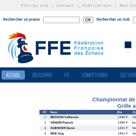
Plan du site
|
Contact
|
Publications
|
Mon C
Rechercher un joueur
Rechercher un club
ACCUEIL
DÉCOUVRIR
FFE
COMPÉTITIONS
SECTEU
Championnat de 
Grille 
Pl
Nom
Elo
Ca
1
BESSON Catherine
1448 F
Ve
2
VENZIN Patrick
1580 F
Se
3
GUENVER Denis
1431 F
Ve
4
NOE Guy
1841 F
Ve