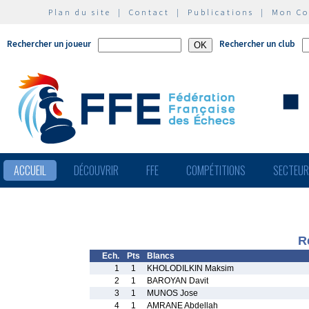
Plan du site
|
Contact
|
Publications
|
Mon C
Rechercher un joueur
Rechercher un club
ACCUEIL
DÉCOUVRIR
FFE
COMPÉTITIONS
SECTEU
R
Ech.
Pts
Blancs
1
1
KHOLODILKIN Maksim
2
1
BAROYAN Davit
3
1
MUNOS Jose
4
1
AMRANE Abdellah