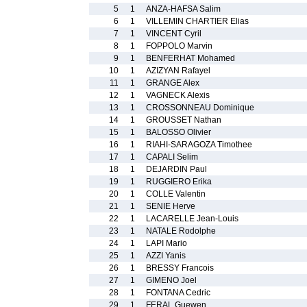
5
1
ANZA-HAFSA Salim
6
1
VILLEMIN CHARTIER Elias
7
1
VINCENT Cyril
8
1
FOPPOLO Marvin
9
1
BENFERHAT Mohamed
10
1
AZIZYAN Rafayel
11
1
GRANGE Alex
12
1
VAGNECK Alexis
13
1
CROSSONNEAU Dominique
14
1
GROUSSET Nathan
15
1
BALOSSO Olivier
16
1
RIAHI-SARAGOZA Timothee
17
1
CAPALI Selim
18
1
DEJARDIN Paul
19
1
RUGGIERO Erika
20
1
COLLE Valentin
21
1
SENIE Herve
22
1
LACARELLE Jean-Louis
23
1
NATALE Rodolphe
24
1
LAPI Mario
25
1
AZZI Yanis
26
1
BRESSY Francois
27
1
GIMENO Joel
28
1
FONTANA Cedric
29
1
FERAL Guewen