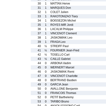
30
1
MATTAN Herve
31
1
MARQUES Don
32
1
COLET Julien
33
1
RAKOTONIZAO Tiary
34
1
BOISSEZON Michel
35
1
ROYES MIR Jordi
36
1
LACALM Philippe
37
1
VINCENOT Clement
38
1
JASKOWIAK Leo
39
1
FRAGA Leo
40
½
STREIFF Paul
41
½
FOURNIER Jean-Fred
42
½
TOSELLO Carl
43
½
CAILLE Gabriel
44
0
ARBONA Vadim
45
0
WERNERT Marcel
46
0
JASKOWIAK Remi
47
0
VINCENOT Charlotte
48
0
BERTRAND Bastien
49
0
GARCIA Jean
50
0
AVALLONE Benjamin
51
0
FRANCOIS Thomas
52
0
PETIT Barthelemy
53
0
TARIBO Bruno
54
0
ANYOU ESSONO Cyril