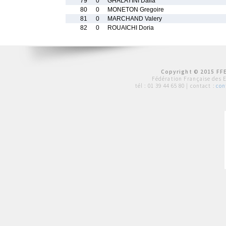
79
0
GHALAYINI Dalia
80
0
MONETON Gregoire
81
0
MARCHAND Valery
82
0
ROUAICHI Doria
Copyright © 2015 FFE
Fédération Française des 
tél :
01 39 44 65 80
| contact :
con