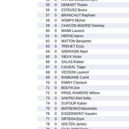
55
0
DEMANT Thylan
56
0
ESTEVEZ Bruno
57
0
BRANCHUT Raphael
58
0
HOMPS Michel
59
0
CHACON MADRIZ Vianney
60
0
MAIMI Laurent
61
0
HERVE Aaron
62
0
MATTON Benjamin
63
0
TREHET Enzo
64
0
SARRASIN Mael
65
0
VIEUX Victor
66
0
SALAS Rafael
67
0
CAUDAL Tiago
68
0
VESSON Laurent
69
0
RAMDANE Camil
70
0
FABRY Clement
71
0
BOUYA Zoe
72
0
PRIOL RAMIERE Willow
73
0
SANTACANA Sofia
74
0
DUFOUR Kylian
75
0
MATSENKO Alexandre
76
0
EGGERMONT Hayden
77
0
ORTEGA Elyot
78
0
GOLTEN James