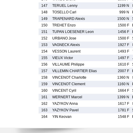
147
TERUEL Lenny
1199 N
148
TOSELLO Carl
999 N
149
TRAPENARD Alexis
1500 N
150
TREHET Enzo
1500 F
151
TUPAN LOESENER Leon
1456 F
152
URBANO Jose
1500 F
153
VAGNECK Alexis
1927 F
154
VESSON Laurent
1493 F
155
VIEUX Victor
1497 F
156
VILLAUME Philippe
1610 F
157
VILLEMIN CHARTIER Elias
2007 F
158
VINCENOT Charlotte
1360 N
159
VINCENOT Clement
1160 N
160
VINCENT Cyril
1664 F
161
WERNERT Marcel
1399 N
162
YAZYKOV Anna
1617 F
163
YAZYKOV Pavel
1781 F
164
YIN Keovan
1548 F