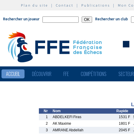
Plan du site
|
Contact
|
Publications
|
Mon C
Rechercher un joueur
Rechercher un club
ACCUEIL
DÉCOUVRIR
FFE
COMPÉTITIONS
SECTEU
L
Nr
Nom
Rapide
1
ABDELKEFI Firas
1531 F
2
AK Maxime
1801 F
3
AMRANE Abdellah
2045 F