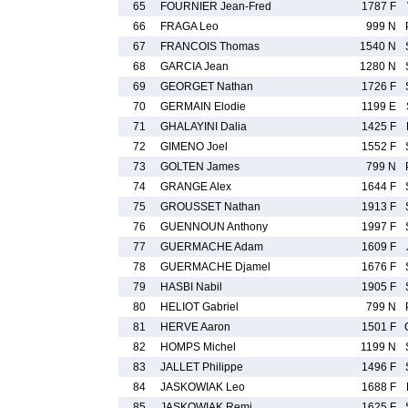
65
FOURNIER Jean-Fred
1787 F
66
FRAGA Leo
999 N
67
FRANCOIS Thomas
1540 N
68
GARCIA Jean
1280 N
69
GEORGET Nathan
1726 F
70
GERMAIN Elodie
1199 E
71
GHALAYINI Dalia
1425 F
72
GIMENO Joel
1552 F
73
GOLTEN James
799 N
74
GRANGE Alex
1644 F
75
GROUSSET Nathan
1913 F
76
GUENNOUN Anthony
1997 F
77
GUERMACHE Adam
1609 F
78
GUERMACHE Djamel
1676 F
79
HASBI Nabil
1905 F
80
HELIOT Gabriel
799 N
81
HERVE Aaron
1501 F
82
HOMPS Michel
1199 N
83
JALLET Philippe
1496 F
84
JASKOWIAK Leo
1688 F
85
JASKOWIAK Remi
1625 F