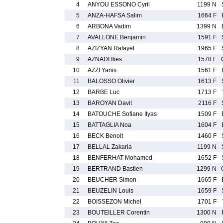
4
ANYOU ESSONO Cyril
1199 N
5
ANZA-HAFSA Salim
1664 F
6
ARBONA Vadim
1399 N
7
AVALLONE Benjamin
1591 F
8
AZIZYAN Rafayel
1965 F
9
AZNADI Ilies
1578 F
10
AZZI Yanis
1561 F
11
BALOSSO Olivier
1613 F
12
BARBE Luc
1713 F
13
BAROYAN Davit
2116 F
14
BATOUCHE Sofiane Ilyas
1509 F
15
BATTAGLIA Noa
1604 F
16
BECK Benoit
1460 F
17
BELLAL Zakaria
1199 N
18
BENFERHAT Mohamed
1652 F
19
BERTRAND Bastien
1299 N
20
BEUCHER Simon
1665 F
21
BEUZELIN Louis
1659 F
22
BOISSEZON Michel
1701 F
23
BOUTEILLER Corentin
1300 N