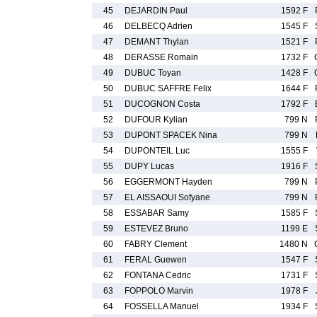
45
DEJARDIN Paul
1592 F
46
DELBECQ Adrien
1545 F
47
DEMANT Thylan
1521 F
48
DERASSE Romain
1732 F
49
DUBUC Toyan
1428 F
50
DUBUC SAFFRE Felix
1644 F
51
DUCOGNON Costa
1792 F
52
DUFOUR Kylian
799 N
53
DUPONT SPACEK Nina
799 N
54
DUPONTEIL Luc
1555 F
55
DUPY Lucas
1916 F
56
EGGERMONT Hayden
799 N
57
EL AISSAOUI Sofyane
799 N
58
ESSABAR Samy
1585 F
59
ESTEVEZ Bruno
1199 E
60
FABRY Clement
1480 N
61
FERAL Guewen
1547 F
62
FONTANA Cedric
1731 F
63
FOPPOLO Marvin
1978 F
64
FOSSELLA Manuel
1934 F