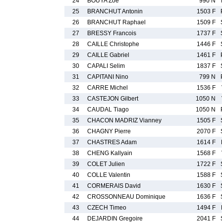
24
BOUYA Zoe
990 N
25
BRANCHUT Antonin
1503 F
26
BRANCHUT Raphael
1509 F
27
BRESSY Francois
1737 F
28
CAILLE Christophe
1446 F
29
CAILLE Gabriel
1461 F
30
CAPALI Selim
1837 F
31
CAPITANI Nino
799 N
32
CARRE Michel
1536 F
33
CASTEJON Gilbert
1050 N
34
CAUDAL Tiago
1050 N
35
CHACON MADRIZ Vianney
1505 F
36
CHAGNY Pierre
2070 F
37
CHASTRES Adam
1614 F
38
CHENG Kallyain
1568 F
39
COLET Julien
1722 F
40
COLLE Valentin
1588 F
41
CORMERAIS David
1630 F
42
CROSSONNEAU Dominique
1636 F
43
CZECH Timeo
1494 F
44
DEJARDIN Gregoire
2041 F