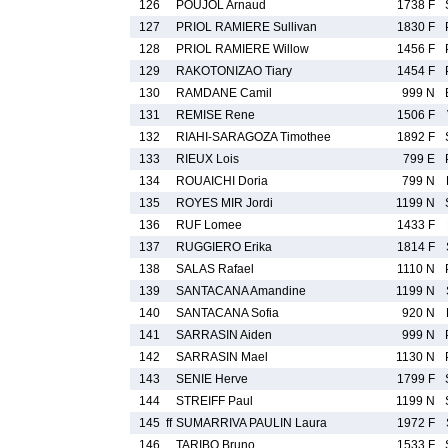
126
POUJOL Arnaud
1738 F
127
PRIOL RAMIERE Sullivan
1830 F
128
PRIOL RAMIERE Willow
1456 F
129
RAKOTONIZAO Tiary
1454 F
130
RAMDANE Camil
999 N
131
REMISE Rene
1506 F
132
RIAHI-SARAGOZA Timothee
1892 F
133
RIEUX Lois
799 E
134
ROUAICHI Doria
799 N
135
ROYES MIR Jordi
1199 N
136
RUF Lomee
1433 F
137
RUGGIERO Erika
1814 F
138
SALAS Rafael
1110 N
139
SANTACANA Amandine
1199 N
140
SANTACANA Sofia
920 N
141
SARRASIN Aiden
999 N
142
SARRASIN Mael
1130 N
143
SENIE Herve
1799 F
144
STREIFF Paul
1199 N
145
ff
SUMARRIVA PAULIN Laura
1972 F
146
TARIBO Bruno
1533 F