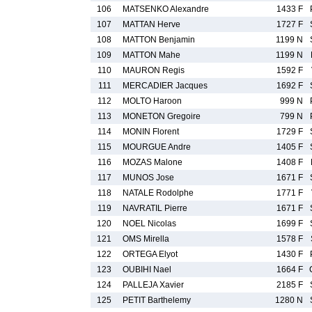
106
MATSENKO Alexandre
1433 F
107
MATTAN Herve
1727 F
108
MATTON Benjamin
1199 N
109
MATTON Mahe
1199 N
110
MAURON Regis
1592 F
111
MERCADIER Jacques
1692 F
112
MOLTO Haroon
999 N
113
MONETON Gregoire
799 N
114
MONIN Florent
1729 F
115
MOURGUE Andre
1405 F
116
MOZAS Malone
1408 F
117
MUNOS Jose
1671 F
118
NATALE Rodolphe
1771 F
119
NAVRATIL Pierre
1671 F
120
NOEL Nicolas
1699 F
121
OMS Mirella
1578 F
122
ORTEGA Elyot
1430 F
123
OUBIHI Nael
1664 F
124
PALLEJA Xavier
2185 F
125
PETIT Barthelemy
1280 N