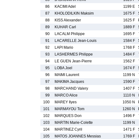
86
KACIMI Adel
1199 E
87
KHOLODILKIN Maksim
1675 F
88
KISS Alexander
1625 F
89
KUHAR Carl
1889 F
90
LACALM Philippe
1695 F
91
LACARELLE Jean-Louis
1584 F
92
LAPI Mario
1768 F
93
LASHERMES Philippe
1484 F
94
LE GUEN Jean-Pierre
1562 F
95
LOBA Joel
1674 F
96
MAIMI Laurent
1199 N
97
MAKIMA Jacques
1590 F
98
MARCHAND Valery
1407 F
99
MARCO Alice
1110 N
100
MAREY Ilyes
1050 N
101
MARMAYOU Tom
1260 N
102
MARQUES Don
1496 F
103
MARTIN Marie-Colette
1199 N
104
MARTINEZ Cyril
1471 F
105
MATOS JOANNES Messias
1769 F