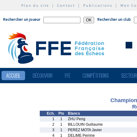
Plan du site
|
Contact
|
Publications
|
Mon C
Rechercher un joueur
Rechercher un club
ACCUEIL
DÉCOUVRIR
FFE
COMPÉTITIONS
SECTEU
Championn
R
Ech.
Pts
Blancs
1
1
ZHU Peng
2
1
BILLOUIN Guillaume
3
1
PEREZ MOTA Javier
4
1
DELIME Perrine