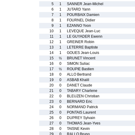
5
1
SANNER Jean-Michel
6
1
JUTARD Yann
7
1
POURBAIX Damien
8
1
FOURNEL Didier
9
1
EZANNO Yvon
10
1
LEVEQUE Jean-Luc
11
1
LE GUYADER Ewenn
12
1
GREINER Robin
13
1
LETERRE Baptiste
14
1
GOUES Jean-Louis
15
½
BRUNET Vincent
16
0
SIMON Suliac
17
½
ROUPIE Bastien
18
0
ALLO Bertrand
19
0
ASBAB Khalil
20
0
DANET Claude
21
0
TABARY Charlene
22
0
BLEUZEN Christian
23
0
BERNARD Eric
24
0
NORMAND Patrick
25
0
PONTAIS Laurent
26
0
DUPREY Sylvain
27
0
THOMAS Jean-Yves
28
0
TAISNE Kevin
29
0
RALLO Bruno