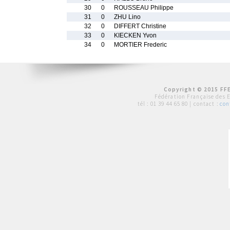
30
0
ROUSSEAU Philippe
31
0
ZHU Lino
32
0
DIFFERT Christine
33
0
KIECKEN Yvon
34
0
MORTIER Frederic
Copyright © 2015 FFE
Fédération Française des 
tél :
01 39 44 65 80
| contact :
con