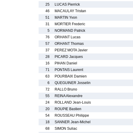
25
LUCAS Pierrick
46
MACAULAY Tristan
51
MARTIN Yvon
31
MORTIER Frederic
5
NORMAND Patrick
76
ORHANT Lucas
57
ORHANT Thomas
37
PEREZ MOTA Javier
28
PICARD Jacques
16
PIHAN Daniel
71
PONTAIS Laurent
63
POURBAIX Damien
6
QUEGUINER Josselin
72
RALLO Bruno
55
REINA Alexandre
24
ROLLAND Jean-Louis
20
ROUPIE Bastien
54
ROUSSEAU Philippe
18
SANNER Jean-Michel
68
SIMON Suliac