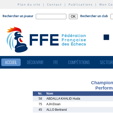
Plan du site
|
Contact
|
Publications
|
Mon C
Rechercher un joueur
Rechercher un club
ACCUEIL
DÉCOUVRIR
FFE
COMPÉTITIONS
SECTEU
Championn
Perform
Nr.
Nom
58
ABDALLA KHALID Huda
75
AJA Eloan
45
ALLO Bertrand