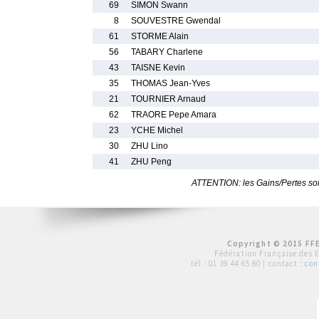
69
SIMON Swann
8
SOUVESTRE Gwendal
61
STORME Alain
56
TABARY Charlene
43
TAISNE Kevin
35
THOMAS Jean-Yves
21
TOURNIER Arnaud
62
TRAORE Pepe Amara
23
YCHE Michel
30
ZHU Lino
41
ZHU Peng
ATTENTION: les Gains/Pertes sont
Copyright © 2015 FFE
Fédération Française des 
tél :
01 39 44 65 80
| contact :
con