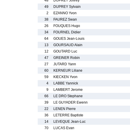
48
DUPREY Joffrey
49
DUPREY Sylvain
2
EZANNO Yvon
38
FAUREZ Swan
26
FOUQUES Hugo
34
FOURNEL Didier
64
GOUES Jean-Louis
13
GOURSAUD Alain
12
GOUTARD Luc
47
GREINER Robin
27
JUTARD Yann
60
KERNEUR Liliane
59
KIECKEN Yvon
4
LABBE Yannick
9
LAMBERT Jerome
66
LE DRO Stephane
39
LE GUYADER Ewenn
22
LENEN Pierre
36
LETERRE Baptiste
14
LEVEQUE Jean-Luc
70
LUCAS Evan