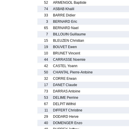
52
ARMENGOL Baptiste
74
ASBAB Khalil
33
BARRE Didier
3
BERNARD Eric
65
BERNARD Nael
7
BILLOUIN Guillaume
15
BLEUZEN Christian
19
BOUVET Ewen
10
BRUNET Vincent
44
CARRASSE Noemie
42
CASTEL Yoann
50
CHANTAL Pierre-Antoine
32
CORRE Erwan
17
DANET Claude
73
DARRAS Antoine
53
DELIME Perrine
67
DELPIT Wilfrid
11
DIFFERT Christine
29
DODARD Herve
40
DOMENGER Enzo