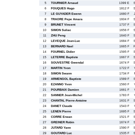
5
TOURNIER Arnaud
1399 E
6
FOUQUES Hugo
1812 F
7
LE GUYADER Ewenn
1680 F
8
TRAORE Pepe Amara
1604 F
9
BRUNET Vincent
1737 F
10
SIMON Suliac
1656 F
11
ZHU Peng
1640 F
12
LEVEQUE Jean-Luc
1684 F
13
BERNARD Nael
1665 F
14
FOURNEL Didier
1595 F
15
LETERRE Baptiste
1667 F
16
SOUVESTRE Gwendal
1674 F
17
MARTIN Yvon
1722 F
18
SIMON Swann
1734 F
19
ARMENGOL Baptiste
1589 F
20
EZANNO Yvon
1560 F
21
POURBAIX Damien
1661 F
22
SANNER Jean-Michel
1783 F
23
CHANTAL Pierre-Antoine
1631 F
24
DANET Claude
1543 F
25
LENEN Pierre
1695 F
26
CORRE Erwan
1521 F
27
GREINER Robin
1674 F
28
JUTARD Yann
1590 F
29
GOUTARD Luc
1535 F