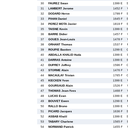
30
FAUREZ Swan
1399 E
31
LAMBERT Jerome
1452 F
32
DODARD Herve
1799 F
33
PIHAN Daniel
1645 F
34
PEREZ MOTA Javier
1819 F
35
TAISNE Kevin
1399 E
36
BARRE Didier
1457 F
37
GOUES Jean-Louis
1478 F
38
ORHANT Thomas
1537 F
39
ROUPIE Bastien
1299 E
40
ABDALLA KHALID Huda
1399 E
41
DARRAS Antoine
1399 E
42
DUPREY Joffrey
1596 F
43
STORME Alain
1476 F
44
MACAULAY Tristan
1765 F
45
KIECKEN Yvon
1399 E
46
GOURSAUD Alain
1526 F
47
THOMAS Jean-Yves
1468 F
48
LUCAS Evan
1399 E
49
BOUVET Ewen
1299 E
50
RALLO Bruno
1399 E
51
PICARD Jacques
1636 F
52
ASBAB Khalil
1399 E
53
TABARY Charlene
1565 F
54
NORMAND Patrick
1455 F