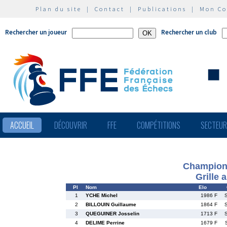
Plan du site
|
Contact
|
Publications
|
Mon C
Rechercher un joueur
Rechercher un club
ACCUEIL
DÉCOUVRIR
FFE
COMPÉTITIONS
SECTEU
Championn
Grille 
Pl
Nom
Elo
1
YCHE Michel
1986 F
2
BILLOUIN Guillaume
1864 F
3
QUEGUINER Josselin
1713 F
4
DELIME Perrine
1679 F