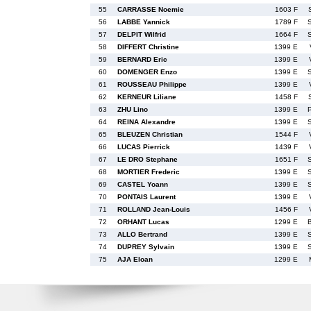
55
CARRASSE Noemie
1603 F
56
LABBE Yannick
1789 F
57
DELPIT Wilfrid
1664 F
58
DIFFERT Christine
1399 E
59
BERNARD Eric
1399 E
60
DOMENGER Enzo
1399 E
61
ROUSSEAU Philippe
1399 E
62
KERNEUR Liliane
1458 F
63
ZHU Lino
1399 E
64
REINA Alexandre
1399 E
65
BLEUZEN Christian
1544 F
66
LUCAS Pierrick
1439 F
67
LE DRO Stephane
1651 F
68
MORTIER Frederic
1399 E
69
CASTEL Yoann
1399 E
70
PONTAIS Laurent
1399 E
71
ROLLAND Jean-Louis
1456 F
72
ORHANT Lucas
1299 E
73
ALLO Bertrand
1399 E
74
DUPREY Sylvain
1399 E
75
AJA Eloan
1299 E