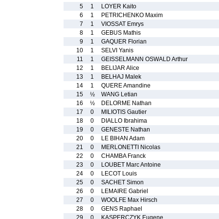
5
1
LOYER Kaito
6
1
PETRICHENKO Maxim
7
1
VIOSSAT Emrys
8
1
GEBUS Mathis
9
1
GAQUER Florian
10
1
SELVI Yanis
11
1
GEISSELMANN OSWALD Arthur
12
1
BELIJAR Alice
13
1
BELHAJ Malek
14
1
QUERE Amandine
15
½
WANG Letian
16
½
DELORME Nathan
17
0
MILIOTIS Gautier
18
0
DIALLO Ibrahima
19
0
GENESTE Nathan
20
0
LE BIHAN Adam
21
0
MERLONETTI Nicolas
22
0
CHAMBA Franck
23
0
LOUBET Marc Antoine
24
0
LECOT Louis
25
0
SACHET Simon
26
0
LEMAIRE Gabriel
27
0
WOOLFE Max Hirsch
28
0
GENS Raphael
29
0
KASPERCZYK Eugene