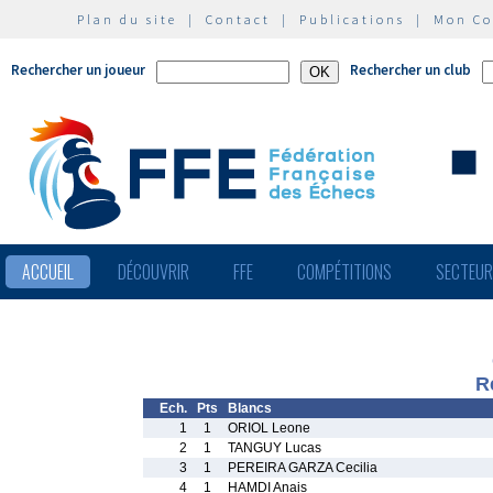
Plan du site
|
Contact
|
Publications
|
Mon C
Rechercher un joueur
Rechercher un club
ACCUEIL
DÉCOUVRIR
FFE
COMPÉTITIONS
SECTEU
R
Ech.
Pts
Blancs
1
1
ORIOL Leone
2
1
TANGUY Lucas
3
1
PEREIRA GARZA Cecilia
4
1
HAMDI Anais