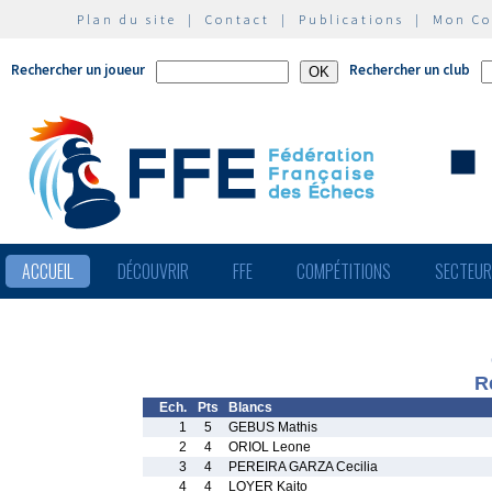
Plan du site
|
Contact
|
Publications
|
Mon C
Rechercher un joueur
Rechercher un club
ACCUEIL
DÉCOUVRIR
FFE
COMPÉTITIONS
SECTEU
R
Ech.
Pts
Blancs
1
5
GEBUS Mathis
2
4
ORIOL Leone
3
4
PEREIRA GARZA Cecilia
4
4
LOYER Kaito