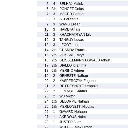
5
4
BELHAJ Malek
6
3½
PONCET Colas
7
3
MAGED Gabriel
8
3
SELVI Yanis
9
3
WANG Letian
10
3
HAMDI Anais
11
3
KHACHATRYAN Lily
12
3
TANGUY Lucas
13
3
LECOT Louis
14
2½
CHAMBA Franck
15
2½
VIOSSAT Emrys
16
2½
GEISSELMANN OSWALD Arthur
17
2½
DIALLO Ibrahima
18
2½
MERINO Adrien
19
2
GENESTE Nathan
20
2
KASPERCZYK Eugene
21
2
DE FRESNOYE Leopold
22
2
LEMAIRE Gabriel
23
2
WU Victor
24
1½
DELORME Nathan
25
1½
MERLONETTI Nicolas
26
1
GAVARD Nehuen
27
1
AKRDOUS Naim
28
1
JUSTER Allan
29
1
WOOLFE Max Hirsch