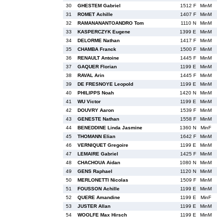
30
GHESTEM Gabriel
1512 F
MinM
31
ROMET Achille
1407 F
MinM
32
RAMANANANTOANDRO Tom
1110 N
MinM
33
KASPERCZYK Eugene
1399 E
MinM
34
DELORME Nathan
1417 F
MinM
35
CHAMBA Franck
1500 F
MinM
36
RENAULT Antoine
1445 F
MinM
37
GAQUER Florian
1199 E
MinM
38
RAVAL Arin
1445 F
MinM
39
DE FRESNOYE Leopold
1199 E
MinM
40
PHILIPPS Noah
1420 N
MinM
41
WU Victor
1199 E
MinM
42
DOUVRY Aaron
1539 F
MinM
43
GENESTE Nathan
1558 F
MinM
44
BENEDDINE Linda Jasmine
1360 N
MinF
45
THOMANN Elian
1642 F
MinM
46
VERNIQUET Gregoire
1199 E
MinM
47
LEMAIRE Gabriel
1425 F
MinM
48
CHACHOUA Aidan
1080 N
MinM
49
GENS Raphael
1120 N
MinM
50
MERLONETTI Nicolas
1509 F
MinM
51
FOUSSON Achille
1199 E
MinM
52
QUERE Amandine
1199 E
MinF
53
JUSTER Allan
1199 E
MinM
54
WOOLFE Max Hirsch
1199 E
MinM