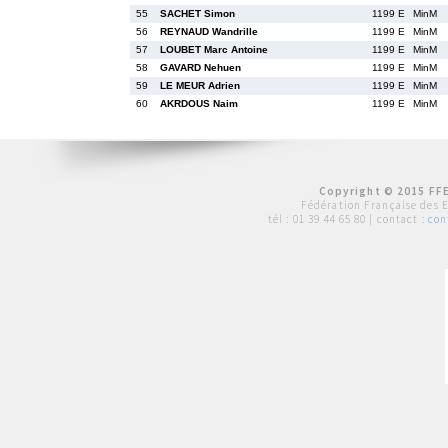
55
SACHET Simon
1199 E
MinM
56
REYNAUD Wandrille
1199 E
MinM
57
LOUBET Marc Antoine
1199 E
MinM
58
GAVARD Nehuen
1199 E
MinM
59
LE MEUR Adrien
1199 E
MinM
60
AKRDOUS Naim
1199 E
MinM
Copyright © 2015 FFE
Fédération Française des 
tél :
01 39 44 65 80
| contact :
con