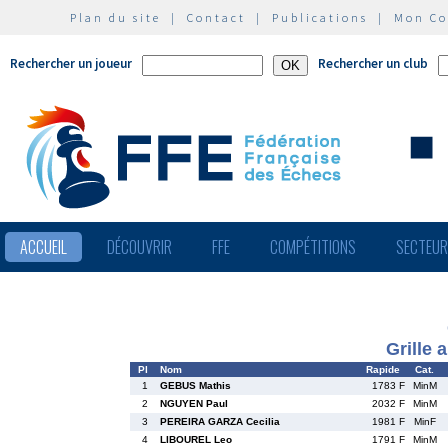
Plan du site
|
Contact
|
Publications
|
Mon C
Rechercher un joueur
Rechercher un club
ACCUEIL
DÉCOUVRIR
FFE
COMPÉTITIONS
SECTEU
Grille 
Pl
Nom
Rapide
Cat.
1
GEBUS Mathis
1783 F
MinM
2
NGUYEN Paul
2032 F
MinM
3
PEREIRA GARZA Cecilia
1981 F
MinF
4
LIBOUREL Leo
1791 F
MinM