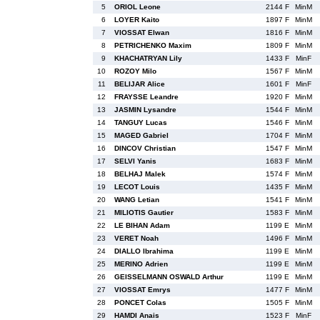
5
ORIOL Leone
2144 F
MinM
6
LOYER Kaito
1897 F
MinM
7
VIOSSAT Elwan
1816 F
MinM
8
PETRICHENKO Maxim
1809 F
MinM
9
KHACHATRYAN Lily
1433 F
MinF
10
ROZOY Milo
1567 F
MinM
11
BELIJAR Alice
1601 F
MinF
12
FRAYSSE Leandre
1920 F
MinM
13
JASMIN Lysandre
1544 F
MinM
14
TANGUY Lucas
1546 F
MinM
15
MAGED Gabriel
1704 F
MinM
16
DINCOV Christian
1547 F
MinM
17
SELVI Yanis
1683 F
MinM
18
BELHAJ Malek
1574 F
MinM
19
LECOT Louis
1435 F
MinM
20
WANG Letian
1541 F
MinM
21
MILIOTIS Gautier
1583 F
MinM
22
LE BIHAN Adam
1199 E
MinM
23
VERET Noah
1496 F
MinM
24
DIALLO Ibrahima
1199 E
MinM
25
MERINO Adrien
1199 E
MinM
26
GEISSELMANN OSWALD Arthur
1199 E
MinM
27
VIOSSAT Emrys
1477 F
MinM
28
PONCET Colas
1505 F
MinM
29
HAMDI Anais
1523 F
MinF