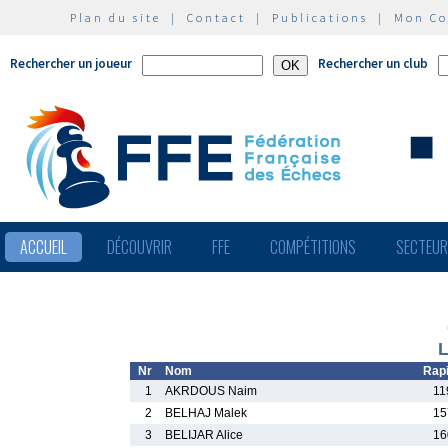
Plan du site
|
Contact
|
Publications
|
Mon C
Rechercher un joueur
Rechercher un club
ACCUEIL
DÉCOUVRIR
FFE
COMPÉTITIONS
SECTEU
L
Nr
Nom
Rap
1
AKRDOUS Naim
11
2
BELHAJ Malek
15
3
BELIJAR Alice
16