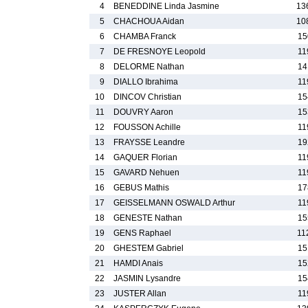
4
BENEDDINE Linda Jasmine
13
5
CHACHOUA Aidan
10
6
CHAMBA Franck
15
7
DE FRESNOYE Leopold
11
8
DELORME Nathan
14
9
DIALLO Ibrahima
11
10
DINCOV Christian
15
11
DOUVRY Aaron
15
12
FOUSSON Achille
11
13
FRAYSSE Leandre
19
14
GAQUER Florian
11
15
GAVARD Nehuen
11
16
GEBUS Mathis
17
17
GEISSELMANN OSWALD Arthur
11
18
GENESTE Nathan
15
19
GENS Raphael
11
20
GHESTEM Gabriel
15
21
HAMDI Anais
15
22
JASMIN Lysandre
15
23
JUSTER Allan
11