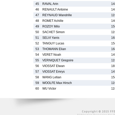
45
RAVAL Arin
14
46
RENAULT Antoine
14
47
REYNAUD Wandrille
11
48
ROMET Achille
14
49
ROZOY Milo
15
50
SACHET Simon
11
51
SELVI Yanis
16
52
TANGUY Lucas
15
53
THOMANN Elian
16
54
VERET Noah
14
55
VERNIQUET Gregoire
11
56
VIOSSAT Elwan
18
57
VIOSSAT Emrys
14
58
WANG Letian
15
59
WOOLFE Max Hirsch
11
60
WU Victor
11
Copyright © 2015 FFE