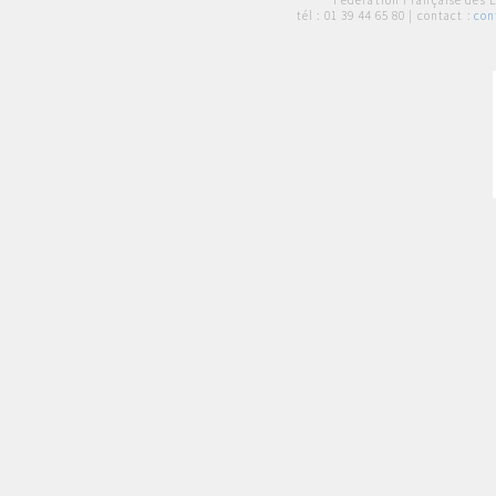
Fédération Française des 
tél :
01 39 44 65 80
| contact :
con