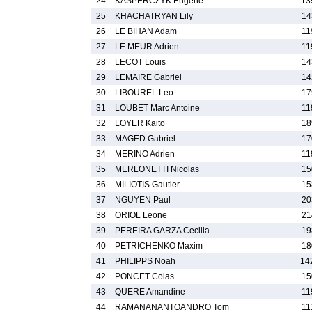
24
KASPERCZYK Eugene
13
25
KHACHATRYAN Lily
14
26
LE BIHAN Adam
11
27
LE MEUR Adrien
11
28
LECOT Louis
14
29
LEMAIRE Gabriel
14
30
LIBOUREL Leo
17
31
LOUBET Marc Antoine
11
32
LOYER Kaito
18
33
MAGED Gabriel
17
34
MERINO Adrien
11
35
MERLONETTI Nicolas
15
36
MILIOTIS Gautier
15
37
NGUYEN Paul
20
38
ORIOL Leone
21
39
PEREIRA GARZA Cecilia
19
40
PETRICHENKO Maxim
18
41
PHILIPPS Noah
14
42
PONCET Colas
15
43
QUERE Amandine
11
44
RAMANANANTOANDRO Tom
11