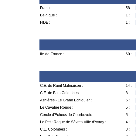
France :
58 :
Belgique :
1 :
FIDE :
1 :
Ile-de-France :
60 :
C.E. de Rueil Malmaison :
14 :
C.E. de Bois-Colombes :
8 :
Asnières - Le Grand Echiquier :
5 :
Le Cavalier Rouge :
5 :
Cercle d'Echecs de Courbevoie :
5 :
Le Petit-Roque de Sèvres-Ville d'Avray :
4 :
C.E. Colombes :
3 :