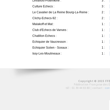
Levallois-Potemkine :
3 :
Culture Echecs :
3 :
Le Cavalier de La Reine Bourg-La-Reine :
2 :
Clichy-Echecs-92 :
2 :
Malakoff et Mat :
1 :
Club d'Echecs de Vanves :
1 :
Chatillon Echecs :
1 :
Echiquier de Vaucresson :
1 :
Echiquier Scéen - Sceaux :
1 :
Issy-Les-Moulineaux :
1 :
Copyright © 2015 FFE
Fédération Française des 
tél :
01 39 44 65 80
| contact :
con