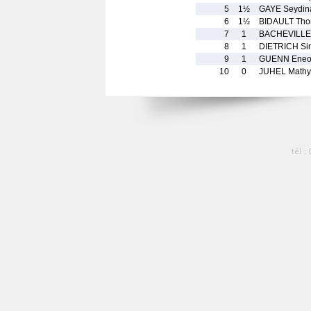
5
1½
GAYE Seydin
6
1½
BIDAULT Th
7
1
BACHEVILLER
8
1
DIETRICH Si
9
1
GUENN Eneo
10
0
JUHEL Mathy
tél :