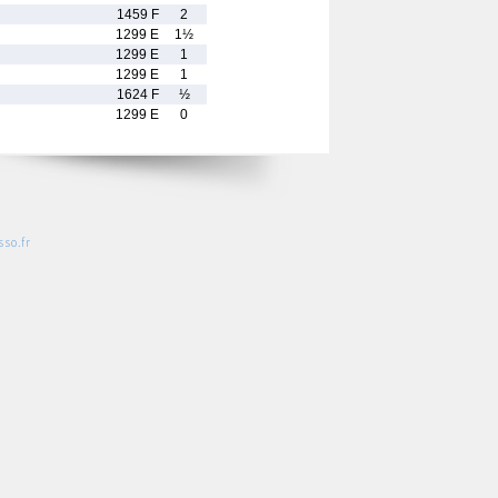
1459 F
2
1299 E
1½
1299 E
1
1299 E
1
1624 F
½
1299 E
0
so.fr