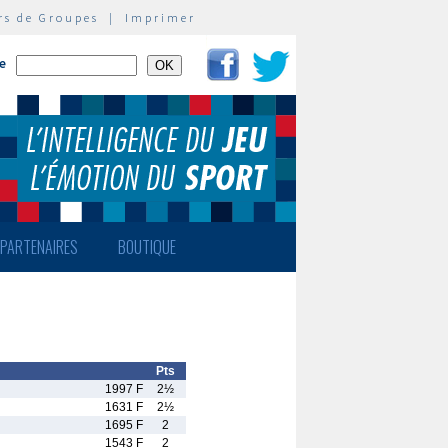
rs de Groupes
|
Imprimer
te
PARTENAIRES
BOUTIQUE
Pts
1997 F
2½
1631 F
2½
1695 F
2
1543 F
2