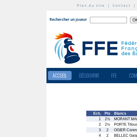
Plan du site
|
Contact
Rechercher un joueur
ACCUEIL
DÉCOUVRIR
FFE
COM
Ech.
Pts
Blancs
1
2½
MORANT MAR
2
2½
PORTE Titou
3
2
OGIER Coren
4
2
BELLEC Gas