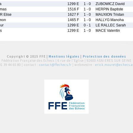
a
1299 E
1 - 0
ZUBOWICZ David
omas
1516 F
1 - 0
HERPIN Baptiste
 Elise
1627 F
1 - 0
MAUXION Tristan
mon
1465 F
1 - 0
HALLYG Manoha
ur
1299 E
0 - 1
LE RALLEC Sarah
s
1299 E
1 - 0
MACE Valentin
Copyright © 2015 FFE |
Mentions légales
|
Protection des données
Fédération Française des Echecs |
6 rue de l'Eglise | 92600 ASNIERES SUR SEINE
01 39 44 65 80
| contact :
contact@ffechecs.fr
| webmestre :
erick.mouret@echecs.as