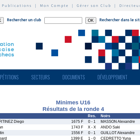
|
Publications
|
Mon Compte
|
Gérer son Club
|
Directeu
Rechercher un club
Rechercher dans le si
PÉTITIONS
SECTEURS
DOCUMENTS
DÉVELOPPEMENT
Minimes U16
Résultats de la ronde 4
Res.
Noirs
TINEZ Diego
1675 F
0 - 1
MASSON Alexandre
an
1743 F
X - X
ANDO Saki
tin
1556 F
0 - 1
GUILLOT Alexandre
pard
1399 E
1 - 0
CEDRETTO Yuna