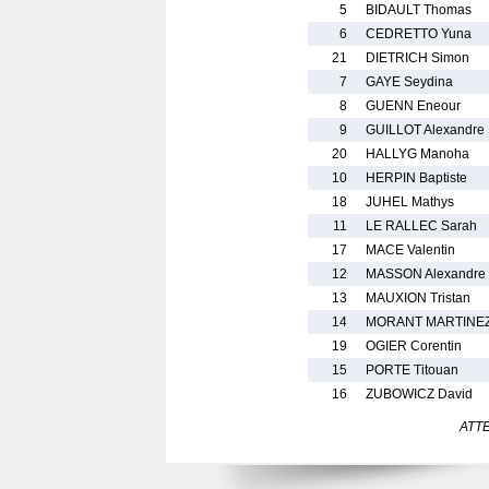
5
BIDAULT Thomas
6
CEDRETTO Yuna
21
DIETRICH Simon
7
GAYE Seydina
8
GUENN Eneour
9
GUILLOT Alexandre
20
HALLYG Manoha
10
HERPIN Baptiste
18
JUHEL Mathys
11
LE RALLEC Sarah
17
MACE Valentin
12
MASSON Alexandre
13
MAUXION Tristan
14
MORANT MARTINEZ
19
OGIER Corentin
15
PORTE Titouan
16
ZUBOWICZ David
ATTEN