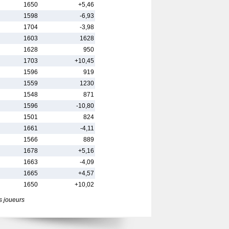
1650
+5,46
1598
-6,93
1704
-3,98
1603
1628
1628
950
1703
+10,45
1596
919
1559
1230
1548
871
1596
-10,80
1501
824
1661
-4,11
1566
889
1678
+5,16
1663
-4,09
1665
+4,57
1650
+10,02
s joueurs