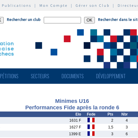
|
Publications
|
Mon Compte
|
Gérer son Club
|
Directeu
Rechercher un club
Rechercher dans le si
PÉTITIONS
SECTEURS
DOCUMENTS
DÉVELOPPEMENT
Minimes U16
Performances Fide après la ronde 6
Elo
Fede
Pts
Nbr
1631 F
2
4
e
1627 F
1,5
3
1399 E
3
6