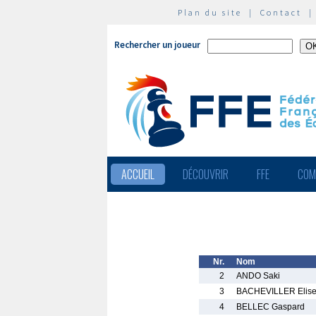
Plan du site
|
Contact
Rechercher un joueur
ACCUEIL
DÉCOUVRIR
FFE
COM
Nr.
Nom
2
ANDO Saki
3
BACHEVILLER Elis
4
BELLEC Gaspard