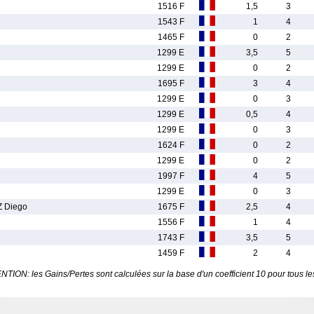
1516 F
1,5
3
1543 F
1
4
1465 F
0
2
1299 E
3,5
5
1299 E
0
2
1695 F
3
4
1299 E
0
3
1299 E
0,5
4
1299 E
0
3
1624 F
0
2
1299 E
0
2
1997 F
4
5
1299 E
0
3
 Diego
1675 F
2,5
4
1556 F
1
4
1743 F
3,5
5
1459 F
2
4
TION: les Gains/Pertes sont calculées sur la base d'un coefficient 10 pour tous le