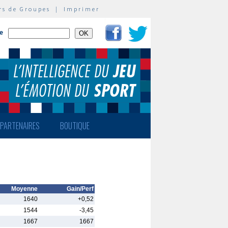
rs de Groupes
|
Imprimer
te
PARTENAIRES
BOUTIQUE
Moyenne
Gain/Perf
1640
+0,52
1544
-3,45
1667
1667