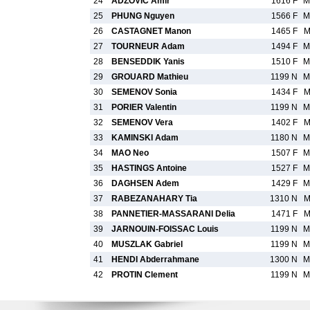
24
ADZOVIC Amir
1616 F
M
25
PHUNG Nguyen
1566 F
M
26
CASTAGNET Manon
1465 F
M
27
TOURNEUR Adam
1494 F
M
28
BENSEDDIK Yanis
1510 F
M
29
GROUARD Mathieu
1199 N
M
30
SEMENOV Sonia
1434 F
M
31
PORIER Valentin
1199 N
M
32
SEMENOV Vera
1402 F
M
33
KAMINSKI Adam
1180 N
M
34
MAO Neo
1507 F
M
35
HASTINGS Antoine
1527 F
M
36
DAGHSEN Adem
1429 F
M
37
RABEZANAHARY Tia
1310 N
M
38
PANNETIER-MASSARANI Delia
1471 F
M
39
JARNOUIN-FOISSAC Louis
1199 N
M
40
MUSZLAK Gabriel
1199 N
M
41
HENDI Abderrahmane
1300 N
M
42
PROTIN Clement
1199 N
M