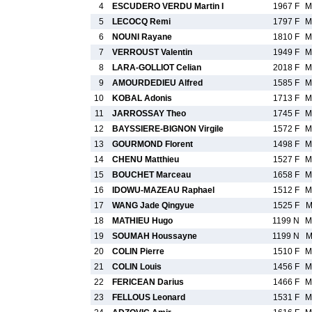
4
ESCUDERO VERDU Martin I
1967 F
M
5
LECOCQ Remi
1797 F
M
6
NOUNI Rayane
1810 F
M
7
VERROUST Valentin
1949 F
M
8
LARA-GOLLIOT Celian
2018 F
M
9
AMOURDEDIEU Alfred
1585 F
M
10
KOBAL Adonis
1713 F
M
11
JARROSSAY Theo
1745 F
M
12
BAYSSIERE-BIGNON Virgile
1572 F
M
13
GOURMOND Florent
1498 F
M
14
CHENU Matthieu
1527 F
M
15
BOUCHET Marceau
1658 F
M
16
IDOWU-MAZEAU Raphael
1512 F
M
17
WANG Jade Qingyue
1525 F
M
18
MATHIEU Hugo
1199 N
M
19
SOUMAH Houssayne
1199 N
M
20
COLIN Pierre
1510 F
M
21
COLIN Louis
1456 F
M
22
FERICEAN Darius
1466 F
M
23
FELLOUS Leonard
1531 F
M