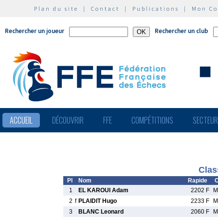
Plan du site
|
Contact
|
Publications
|
Mon C
Rechercher un joueur
Rechercher un club
ACCUEIL
DÉCOUVRIR
FFE
COMPÉTITIONS
SECTEU
Clas
Pl
Nom
Rapide
C
1
EL KAROUI Adam
2202 F
M
2
f
PLAIDIT Hugo
2233 F
M
3
BLANC Leonard
2060 F
M